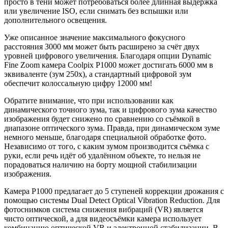
просто в тени может потребоваться более длинная выдержка
или увеличение ISO, если снимать без вспышки или
дополнительного освещения.
Уже описанное значение максимального фокусного
расстояния 3000 мм может быть расширено за счёт двух
уровней цифрового увеличения. Благодаря опции Dynamic
Fine Zoom камера Coolpix P1000 может достигать 6000 мм в
эквиваленте (зум 250х), а стандартный цифровой зум
обеспечит колоссальную цифру 12000 мм!
Обратите внимание, что при использовании как
динамического точного зума, так и цифрового зума качество
изображения будет снижено по сравнению со съёмкой в
диапазоне оптического зума. Правда, при динамическом зуме
немного меньше, благодаря специальной обработке фото.
Независимо от того, с каким зумом производится съёмка с
руки, если речь идёт об удалённом объекте, то нельзя не
порадоваться наличию на борту мощной стабилизации
изображения.
Камера P1000 предлагает до 5 ступеней коррекции дрожания с
помощью системы Dual Detect Optical Vibration Reduction. Для
фотоснимков система снижения вибраций (VR) является
чисто оптической, а для видеосъёмки камера использует
комбинацию оптической VR и электронной стабилизации. В