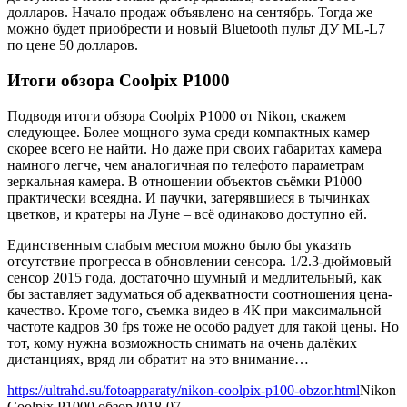
долларов. Начало продаж объявлено на сентябрь. Тогда же
можно будет приобрести и новый Bluetooth пульт ДУ ML-L7
по цене 50 долларов.
Итоги обзора Coolpix P1000
Подводя итоги обзора Coolpix P1000 от Nikon, скажем
следующее. Более мощного зума среди компактных камер
скорее всего не найти. Но даже при своих габаритах камера
намного легче, чем аналогичная по телефото параметрам
зеркальная камера. В отношении объектов съёмки P1000
практически всеядна. И паучки, затерявшиеся в тычинках
цветков, и кратеры на Луне – всё одинаково доступно ей.
Единственным слабым местом можно было бы указать
отсутствие прогресса в обновлении сенсора. 1/2.3-дюймовый
сенсор 2015 года, достаточно шумный и медлительный, как
бы заставляет задуматься об адекватности соотношения цена-
качество. Кроме того, съемка видео в 4К при максимальной
частоте кадров 30 fps тоже не особо радует для такой цены. Но
тот, кому нужна возможность снимать на очень далёких
дистанциях, вряд ли обратит на это внимание…
https://ultrahd.su/fotoapparaty/nikon-coolpix-p100-obzor.html
Nikon
Coolpix P1000 обзор
2018-07-