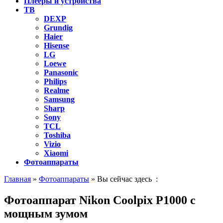
Плееры и устройства
ТВ
DEXP
Grundig
Haier
Hisense
LG
Loewe
Panasonic
Philips
Realme
Samsung
Sharp
Sony
TCL
Toshiba
Vizio
Xiaomi
Фотоаппараты
Главная
»
Фотоаппараты
» Вы сейчас здесь :
Фотоаппарат Nikon Coolpix P1000 с
мощным зумом