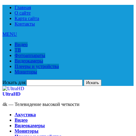
Главная
О сайте
Карта сайта
Контакты
MENU
Видео
ТВ
Фотоаппараты
Видеокамеры
Плееры и устройства
Мониторы
Искать для:
UltraHD
4k — Телевидение высокой четкости
Акустика
Видео
Видеокамеры
Мониторы