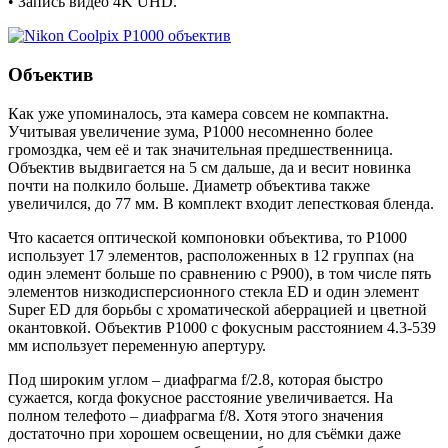
• Запись видео 4K UHD.
Объектив
Как уже упоминалось, эта камера совсем не компактна.
Учитывая увеличение зума, P1000 несомненно более
громоздка, чем её и так значительная предшественница.
Объектив выдвигается на 5 см дальше, да и весит новинка
почти на полкило больше. Диаметр объектива также
увеличился, до 77 мм. В комплект входит лепестковая бленда.
Что касается оптической компоновки объектива, то P1000
использует 17 элементов, расположенных в 12 группах (на
один элемент больше по сравнению с P900), в том числе пять
элементов низкодисперсионного стекла ED и один элемент
Super ED для борьбы с хроматической аберрацией и цветной
окантовкой. Объектив P1000 с фокусным расстоянием 4.3-539
мм использует переменную апертуру.
Под широким углом – диафрагма f/2.8, которая быстро
сужается, когда фокусное расстояние увеличивается. На
полном телефото – диафрагма f/8. Хотя этого значения
достаточно при хорошем освещении, но для съёмки даже