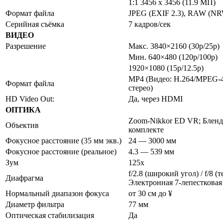
1:1 3456 x 3456 (11.9 МП)
Формат файла
JPEG (EXIF 2.3), RAW (
Серийная съёмка
7 кадров/сек
ВИДЕО
Разрешение
Макс. 3840×2160 (30p/25p)
Мин. 640×480 (120p/100p)
1920×1080 (15p/12.5p)
MP4 (Видео: H.264/MPEG-
Формат файла
стерео)
HD Video Out:
Да, через HDMI
ОПТИКА
Zoom-Nikkor ED VR; Бленд
Объектив
комплекте
Фокусное расстояние (35 мм экв.)
24 — 3000 мм
Фокусное расстояние (реальное)
4.3 — 539 мм
Зум
125x
f/2.8 (широкий угол) / f/8 (
Диафрагма
Электронная 7-лепестковая
Нормальный диапазон фокуса
от 30 см до ¥
Диаметр фильтра
77 мм
Оптическая стабилизация
Да