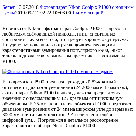
Semen
13.07.2018
Фотоаппарат Nikon Coolpix P1000 с мощным
зумом
2019-09-11T02:22:10+03:00
1 комментарий
16717
Новинка от Nikon – фотоаппарат Coolpix P1000 – адресована
любителям съёмок дикой природы, птиц, спортивных
состязаний, т.е. всего того, что требует хорошего суперзума.
Не удовольствовавшись потрясающе-впечатляющими
характеристиками зумирования популярного P900, Nikon
теперь подняла ставку выпуском преемника – фотокамеры
P1000.
В то время как P900 предлагал рекордный 83-кратный
оптический диапазон увеличения (24-2000 мм в 35 мм экв.),
фотоаппарат Nikon P1000 вышел далеко за пределы этих
значений с ошеломляющим 125-кратным оптическим зум-
объективом. В 35-мм эквиваленте объектив P1000 предлагает
диапазон зумирования от 24 мм на широком угле до взрывных
3000 мм, почти как у телескопа! А если учесть ещё и
цифровой зум… Погрузимся в детальное рассмотрение
характеристик в обзоре Nikon Coolpix P1000.