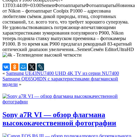
13T03:44:09+03:00
Semen
Фотоаппараты
Фотоаппараты
Новинка
от Nikon – фотоаппарат Coolpix P1000 – адресована
любителям съёмок дикой природы, птиц, спортивных
состязаний, т.е. всего того, что требует хорошего суперзума.
Не удовольствовавшись потрясающе-впечатляющими
характеристиками зумирования популярного P900, Nikon
теперь подняла ставку выпуском преемника – фотокамеры
P1000. В то время как P900 предлагал рекордный 83-кратный
оптический диапазон увеличения...
Semen
Семён
Editor
UltraHD
«
Samsung UE43NU7400 UHD 4K TV из серии NU7400
Samsung QE65Q8DN с характеристиками флагманской
модели
»
Sony a7R VI — обзор флагмана
высококачественной фотографии