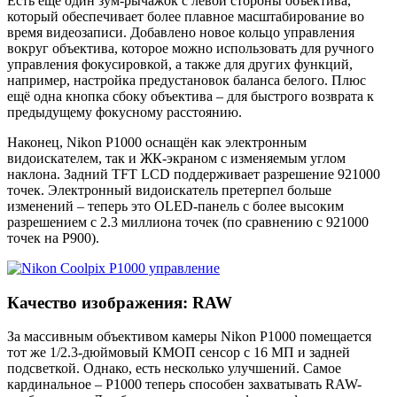
Есть ещё один зум-рычажок с левой стороны объектива,
который обеспечивает более плавное масштабирование во
время видеозаписи. Добавлено новое кольцо управления
вокруг объектива, которое можно использовать для ручного
управления фокусировкой, а также для других функций,
например, настройка предустановок баланса белого. Плюс
ещё одна кнопка сбоку объектива – для быстрого возврата к
предыдущему фокусному расстоянию.
Наконец, Nikon P1000 оснащён как электронным
видоискателем, так и ЖК-экраном с изменяемым углом
наклона. Задний TFT LCD поддерживает разрешение 921000
точек. Электронный видоискатель претерпел больше
изменений – теперь это OLED-панель с более высоким
разрешением с 2.3 миллиона точек (по сравнению с 921000
точек на P900).
Качество изображения: RAW
За массивным объективом камеры Nikon P1000 помещается
тот же 1/2.3-дюймовый КМОП сенсор с 16 МП и задней
подсветкой. Однако, есть несколько улучшений. Самое
кардинальное – P1000 теперь способен захватывать RAW-