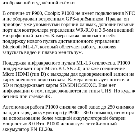
изображений и удалённой съёмки.
В отличие от P900, Coolpix P1000 не имеет подключения NFC
и не оборудован встроенным GPS-приёмником. Правда, он
приобрёл уже упомянутый горячий башмак, дополнительный
порт для контроллера управления WR-R10 и 3.5-мм внешний
микрофонный разъём. Камера также включает в себя
поддержку нового пульта дистанционного управления
Bluetooth ML-L7, который облегчает работу, позволяя
запускать видео и плавно менять зум.
Поддержка инфракрасного пульта ML-L3 отключена. P1000
поддерживает порт Micro-B USB 2.0, а также соединение
Micro HDMI (тип D) с выходом для одновременной записи на
карту внешнего видеозахвата. Камера использует носители
SD и поддерживает карты SD/SDHC/SDXC. Ещё нет
информации о том, поддерживаются ли типы UHS. Но куда ж
без них при съёмке 4К.
Автономная работа P1000 снизила свой запас до 250 снимков
на один заряд аккумулятора (у P900 – 360 снимков), несмотря
на использование более мощной аккумуляторной батареи
мощностью 8.0 Втч. P1000 использует литий-ионный
аккумулятор EN-EL20a.