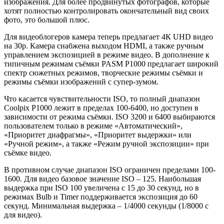
изображения. Для более продвинутых фотографов, которые
хотят полностью контролировать окончательный вид своих
фото, это большой плюс.
Для видеоблогеров камера теперь предлагает 4К UHD видео
на 30p. Камера снабжена выходом HDMI, а также ручным
управлением экспозицией в режиме видео. В дополнение к
типичным режимам съёмки PASM P1000 предлагает широкий
спектр сюжетных режимов, творческие режимы съёмки и
режимы съёмки изображений с супер-зумом.
Что касается чувствительности ISO, то полный диапазон
Coolpix P1000 лежит в пределах 100-6400, но доступен в
зависимости от режима съёмки. ISO 3200 и 6400 выбираются
пользователем только в режиме «Автоматический»,
«Приоритет диафрагмы», «Приоритет выдержки» или
«Ручной режим», а также «Режим ручной экспозиции» при
съёмке видео.
В противном случае диапазон ISO ограничен пределами 100-
1600. Для видео базовое значение ISO – 125. Наибольшая
выдержка при ISO 100 увеличена с 15 до 30 секунд, но в
режимах Bulb и Timer поддерживается экспозиция до 60
секунд. Минимальная выдержка – 1/4000 секунды (1/8000 с
для видео).