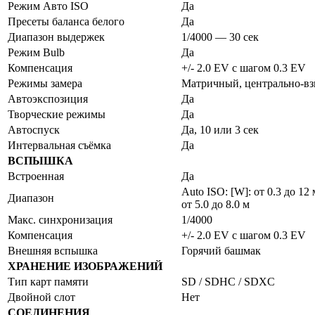
Режим Авто ISO
Да
Пресеты баланса белого
Да
Диапазон выдержек
1/4000 — 30 сек
Режим Bulb
Да
Компенсация
+/- 2.0 EV с шагом 0.3 EV
Режимы замера
Матричный, центрально-в
Автоэкспозиция
Да
Творческие режимы
Да
Автоспуск
Да, 10 или 3 сек
Интервальная съёмка
Да
ВСПЫШКА
Встроенная
Да
Auto ISO: [W]: от 0.3 до 12 
Диапазон
от 5.0 до 8.0 м
Макс. синхронизация
1/4000
Компенсация
+/- 2.0 EV с шагом 0.3 EV
Внешняя вспышка
Горячий башмак
ХРАНЕНИЕ ИЗОБРАЖЕНИЙ
Тип карт памяти
SD / SDHC / SDXC
Двойной слот
Нет
СОЕДИНЕНИЯ