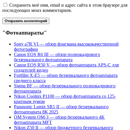
Сохранить моё имя, email и адрес сайта в этом браузере для
последующих моих комментариев.
"Фотоаппараты"
Sony a7R VI — обзор флагмана высококачественной
фотографии
Canon EOS R6 III — обзор полнокадрового
беззеркального фотоаппарата
Canon EOS R50 V — обзор фотоаппарата APS-C для
создателей видео
Fujifilm X-E5 — обзор беззеркального фотоаппарата
среднего класса
Sigma BF — обзор беззеркального полнокадрового
фотоаппарата
Nikon Coolpix P1100 — обзор фотоаппарата со 125-
кратным зумом
Panasonic Lumix SR1 II — обзор беззеркального
фотоаппарата 8К 2025
OM System OM-3 — обзор беззеркального 4K
фотоаппарата MFT
Nikon Z50 II — обзор бюджетного беззеркального