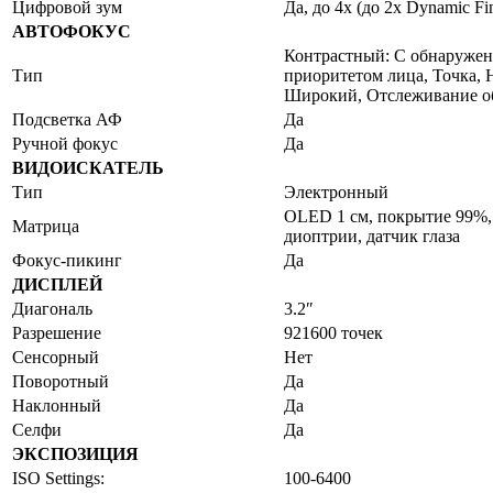
Цифровой зум
Да, до 4х (до 2х Dynamic F
АВТОФОКУС
Контрастный: С обнаружен
Тип
приоритетом лица, Точка,
Широкий, Отслеживание о
Подсветка АФ
Да
Ручной фокус
Да
ВИДОИСКАТЕЛЬ
Тип
Электронный
OLED 1 см, покрытие 99%, 
Матрица
диоптрии, датчик глаза
Фокус-пикинг
Да
ДИСПЛЕЙ
Диагональ
3.2″
Разрешение
921600 точек
Сенсорный
Нет
Поворотный
Да
Наклонный
Да
Селфи
Да
ЭКСПОЗИЦИЯ
ISO Settings:
100-6400