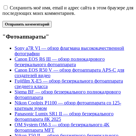
Сохранить моё имя, email и адрес сайта в этом браузере для
последующих моих комментариев.
"Фотоаппараты"
Sony a7R VI — обзор флагмана высококачественной
фотографии
Canon EOS R6 III — обзор полнокадрового
беззеркального фотоаппарата
Canon EOS R50 V — обзор фотоаппарата APS-C для
создателей видео
Fujifilm X-E5 — обзор беззеркального фотоаппарата
среднего класса
Sigma BF — обзор беззеркального полнокадрового
фотоаппарата
Nikon Coolpix P1100 — обзор фотоаппарата со 125-
кратным зумом
Panasonic Lumix SR1 II — обзор беззеркального
фотоаппарата 8К 2025
OM System OM-3 — обзор беззеркального 4K
фотоаппарата MFT
Nikon Z50 II — обзор бюджетного беззеркального