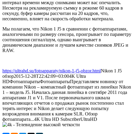
интервал времени между снимками может вас опечалить.
Несмотря на рекламируемую съемку в режиме 60 кадров в
секунду, буфер камеры рассчитан на 20 кадров, что,
несомненно, влияет на скорость обработки материала.
Мы полагаем, что Nikon 1 J5 в сравнении с фотоаппаратами,
аналогичными по размеру сенсора, проигрывает по параметру
соотношения сигнал/шум, однако выигрывает в
динамическом диапазоне и лучшем качестве снимков JPEG и
RAW.
https://ultrahd.su/fotoapparaty/nikon-1-j5-obzor.html
Nikon 1 J5
обзор
2015-12-28T22:42:09+03:00
4K Ultra
HD
Фотоаппараты
Фотоаппараты
Представляем новинку от
компании Nikon – компактный фотоаппарат из линейки Nikon
1 – модель J5. Началась данная линейка в сентябре 2011 года
аппаратами J1 и V1. После первоначального шквала
впечатляющих отчетов о продажах рынок постепенно стал
терять интерес и Nikon делает следующую попытку
возрождения внимания к камерам SLR. Обзор
фотоаппарата...
4K Ultra HD
Subscriber
UltraHD