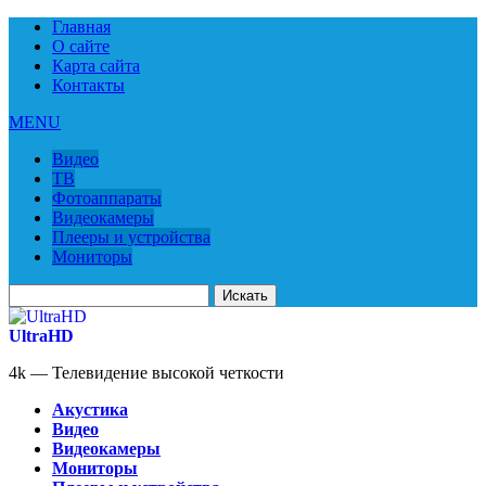
Главная
О сайте
Карта сайта
Контакты
MENU
Видео
ТВ
Фотоаппараты
Видеокамеры
Плееры и устройства
Мониторы
Искать
для:
UltraHD
4k — Телевидение высокой четкости
Акустика
Видео
Видеокамеры
Мониторы