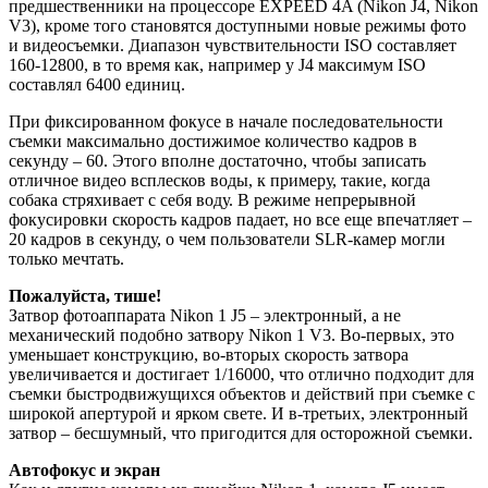
предшественники на процессоре EXPEED 4A (Nikon J4, Nikon
V3), кроме того становятся доступными новые режимы фото
и видеосъемки. Диапазон чувствительности ISO составляет
160-12800, в то время как, например у J4 максимум ISO
составлял 6400 единиц.
При фиксированном фокусе в начале последовательности
съемки максимально достижимое количество кадров в
секунду – 60. Этого вполне достаточно, чтобы записать
отличное видео всплесков воды, к примеру, такие, когда
собака стряхивает с себя воду. В режиме непрерывной
фокусировки скорость кадров падает, но все еще впечатляет –
20 кадров в секунду, о чем пользователи SLR-камер могли
только мечтать.
Пожалуйста, тише!
Затвор фотоаппарата Nikon 1 J5 – электронный, а не
механический подобно затвору Nikon 1 V3. Во-первых, это
уменьшает конструкцию, во-вторых скорость затвора
увеличивается и достигает 1/16000, что отлично подходит для
съемки быстродвижущихся объектов и действий при съемке с
широкой апертурой и ярком свете. И в-третьих, электронный
затвор – бесшумный, что пригодится для осторожной съемки.
Автофокус и экран