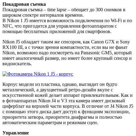
Покадровая съемка
Покадровая съемка – time lapse – обещает до 300 снимков в
широком спектре интервалов времени.
В Nikon 1 J5 имеется возможность подключения по Wi-Fi и по
NFC, что пригодится для управления фотоаппаратом с
помощью бесплатных приложений для смартфонов.
Nikon J5 обладает таким же сенсором, как Canon G7X и Sony
RX100 III, а с точки зрения компактности, если вы не фанат
Nikon, возможно надо посмотреть на Panasonic GM5, который
имеет аналогичный размер, но имеет более крупный сенсор и
видоискатель.
Корпус модели из пластика, однако, выглядит он будто
металлический, а двухцветный ретро-дизайн вкупе с
искусственной кожей делает аппарат привлекательным. Как и
в фотоаппаратах Nikon J4 и V3 эта камера имеет дисковый
циферблат на верхней части корпуса. В отличие от J4 Nikon J5
с помощью этого диска дает доступ к функциям экспозиции,
приоритета затвора, приоритета диафрагмы и полностью
автоматическим параметрам и режимам сцен.
Управление