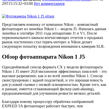
29T15:15:32+03:00
Нет комментариев
4897
Представляем новинку от компании Nikon – компактный
фотоаппарат из линейки Nikon 1 – модель J5. Началась данная
линейка в сентябре 2011 года аппаратами J1 и V1. После
первоначального шквала впечатляющих отчетов о продажах
рынок постепенно стал терять интерес и Nikon делает
следующую попытку возрождения внимания к камерам SLR.
Обзор фотоаппарата Nikon 1 J5
Однодюймовый сенсор формата CX у модели фотоаппарата
Nikon 1 J5 имеет 20,8 миллионов эффективных пикселей – это
высокое разрешение, как и во всей линейке Nikon 1. Сенсор
сконструирован с задней подсветкой, и это хорошая новость
для условий съемки с низкой освещенностью. Кроме того, как
и раньше, имеется сглаживающий фильтр (anti-aliasing),
предназначенный для улучшения резкости мелких деталей.
Благодаря новому процессору обработки изображений
EXPEED 5A фотоаппарат работает быстрее, чем