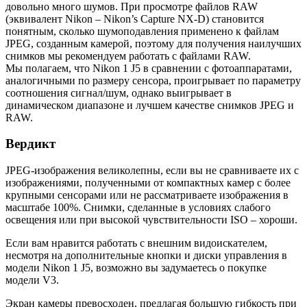
довольно много шумов. При просмотре файлов RAW
(эквивалент Nikon – Nikon’s Capture NX-D) становится
понятным, сколько шумоподавления применено к файлам
JPEG, созданным камерой, поэтому для получения наилучших
снимков мы рекомендуем работать с файлами RAW.
Мы полагаем, что Nikon 1 J5 в сравнении с фотоаппаратами,
аналогичными по размеру сенсора, проигрывает по параметру
соотношения сигнал/шум, однако выигрывает в
динамическом диапазоне и лучшем качестве снимков JPEG и
RAW.
Вердикт
JPEG-изображения великолепны, если вы не сравниваете их с
изображениями, полученными от компактных камер с более
крупными сенсорами или не рассматриваете изображения в
масштабе 100%. Снимки, сделанные в условиях слабого
освещения или при высокой чувствительности ISO – хороши.
Если вам нравится работать с внешним видоискателем,
несмотря на дополнительные кнопки и диски управления в
модели Nikon 1 J5, возможно вы задумаетесь о покупке
модели V3.
Экран камеры превосходен, предлагая большую гибкость при