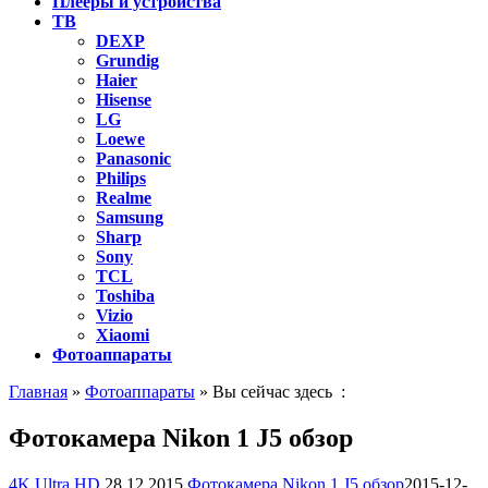
Плееры и устройства
ТВ
DEXP
Grundig
Haier
Hisense
LG
Loewe
Panasonic
Philips
Realme
Samsung
Sharp
Sony
TCL
Toshiba
Vizio
Xiaomi
Фотоаппараты
Главная
»
Фотоаппараты
» Вы сейчас здесь :
Фотокамера Nikon 1 J5 обзор
4K Ultra HD
28.12.2015
Фотокамера Nikon 1 J5 обзор
2015-12-