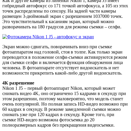
Как и другие камеры из линейки Nikon 1, камера J5 имеет
гибридный автофокус со 171 точкой автофокуса, а 105 из этих
точек распределены по сенсору. На задней части камеры
размещен 3-дюймовый экран с разрешением 1037000 точек.
Это чувствительный к касаниям экран, который можно
разворачивать на 180 градусов для режима съемки – селфи.
Экран можно сдвигать, поворачивать вниз при съемке
фотоаппаратом над головой, стоя в толпе. Как только экран
переводится в положение селфи-съемки активируются режим
для съемки селфи и включается функция обнаружения лица
человека. В фотоаппарате отсутствует видоискатель и нет
возможности прикрепить какой-либо другой видоискатель.
4К разрешение
Nikon 1 J5 – первый фотоаппарат Nikon, который может
снимать видео 4K, оно ограничено 15 кадрами в секунду при
этом разрешении, поэтому маловероятно, что модель станет
очень популярной. Но полная запись HD-видео возможно при
60 кадрах в секунду. В режиме замедленной съемки можно
снимать уже при 120 кадрах в секунду. Кроме того, при
съемке HD-видео возможна фотосъемка до 20
полноразмерных кадров без прекращения видеосъемки.