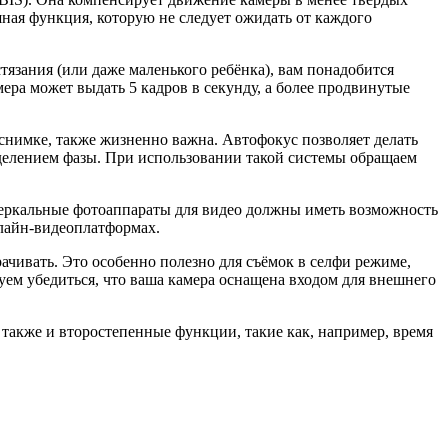
ная функция, которую не следует ожидать от каждого
язания (или даже маленького ребёнка), вам понадобится
ра может выдать 5 кадров в секунду, а более продвинутые
 снимке, также жизненно важна. Автофокус позволяет делать
делением фазы. При использовании такой системы обращаем
зеркальные фотоаппараты для видео должны иметь возможность
нлайн-видеоплатформах.
чивать. Это особенно полезно для съёмок в селфи режиме,
дуем убедиться, что ваша камера оснащена входом для внешнего
также и второстепенные функции, такие как, например, время