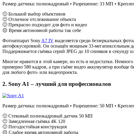
Размер датчика: полнокадровый • Разрешение: 33 МП • Креплени
🙂 Большой выбор объективов
🙂 Отличное отслеживание объекта
🙂 Прекрасно подходит для фото и видео
☹ Время автономной работы так себе
Фотоаппарат Sony
A7 IV
выделяется среди беззеркальных фото
автофокусировкой. Он оснащён мощным 33-мегапиксельным да
Поддерживается съёмка серий JPEG до 10 снимков в секунду и
Многое нравится в этой камере, но есть и недостатки. Немного
примерно 580 кадров, а при съёме видео аккумулятор вообще б
для любого фото- или видеопроекта.
2. Sony A1 – лучший для профессионалов
Размер датчика: полнокадровый • Разрешение: 50 МП • Креплени
🙂 Стековый полнокадровый датчик 50 МП
🙂 Замедленная съёмка 4K 120
🙂 Погодостойкая конструкция
☹ Слабое время автономной работы