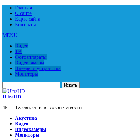
Главная
О сайте
Карта сайта
Контакты
MENU
Видео
ТВ
Фотоаппараты
Видеокамеры
Плееры и устройства
Мониторы
Искать
для:
UltraHD
4k — Телевидение высокой четкости
Акустика
Видео
Видеокамеры
Мониторы