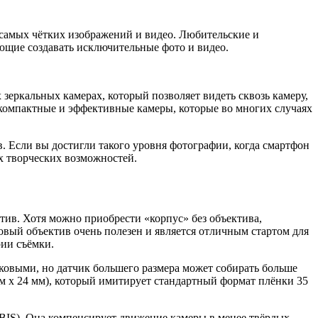
 самых чётких изображений и видео. Любительские и
щие создавать исключительные фото и видео.
 зеркальных камерах, который позволяет видеть сквозь камеру,
 компактные и эффективные камеры, которые во многих случаях
. Если вы достигли такого уровня фотографии, когда смартфон
х творческих возможностей.
тив. Хотя можно приобрести «корпус» без объектива,
овый объектив очень полезен и является отличным стартом для
рии съёмки.
ковыми, но датчик большего размера может собирать больше
 x 24 мм), который имитирует стандартный формат плёнки 35
BIS). Она компенсирует движение камеры в менее твёрдых