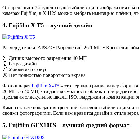
Он предлагает 7-ступенчатую стабилизацию изображения в кор
камерах Fujifilm, в X-H2S можно выбрать имитацию плёнки, ч
4. Fujifilm X-T5 – лучший дизайн
Размер датчика: APS-C • Разрешение: 26.1 МП • Крепление объек
🙂 Датчик высокого разрешения 40 МП
🙂 Ретро дизайн
🙂 Умный автофокус
☹ Нет полностью поворотного экрана
Фотоаппарат
Fujifilm X-T5
– это вершина рынка камер формат
26 МП до 40 МП, что даёт возможность обрезки при редактиро
предлагая олдскульные шкалы ISO, выдержки и компенсации э
Камера также обладает встроенной 5-осевой стабилизацией и
своими фотографиями. Если вам нравится дизайн в стиле зер
5. Fujifilm GFX100S – лучший средний формат