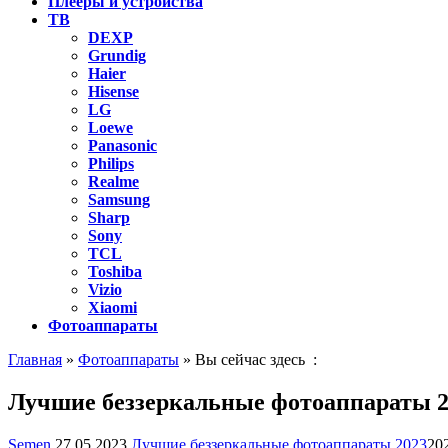
Плееры и устройства
ТВ
DEXP
Grundig
Haier
Hisense
LG
Loewe
Panasonic
Philips
Realme
Samsung
Sharp
Sony
TCL
Toshiba
Vizio
Xiaomi
Фотоаппараты
Главная
»
Фотоаппараты
» Вы сейчас здесь :
Лучшие беззеркальные фотоаппараты 2
Semen
27.05.2023
Лучшие беззеркальные фотоаппараты 2023
20