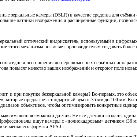
ные зеркальные камеры (DSLR) в качестве средства для съёмки
ольшие датчики изображения и расширенные функции, позволяю
т зеркальный оптический видоискатель, используемый в цифровых
ение этого механизма позволяет производителям создавать более
я повседневного ношения до первоклассных серьёзных аппаратов
 года повысят качество ваших изображений и откроют поле новы
чит, и при покупке беззеркальной камеры? Во-первых, это объек
, которые предлагает стандартный зум от 35 мм до 100 мм. Кит
 диапазон объективов, чтобы оптимизировать конкретные сцена
н максимально возможный датчик. Не все датчики созданы одина
Профессионалы ищут камеры с «полнокадровым» датчиком (36 мм
чики меньшего формата APS-C.
ов оснащены встроенной системой стабилизации изображения (I