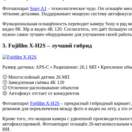
Фотоаппарат
Sony A1
– технологическое чудо. Он оснащён мн
чёткими деталями. Поддерживает мощную систему автофокусиро
Функциональная оснащённость переводит камеру Sony в ряд мо
видео 8K 30p и видео 4K 120. Согласитесь, это даёт большую с
нужно самое лучшее оборудование для улучшения своей работы
3. Fujifilm X-H2S – лучший гибрид
Размер датчика: APS-C • Разрешение: 26.1 МП • Крепление объек
🙂 Многослойный датчик 26 МП
🙂 Замедленная съёмка 4K 120
🙂 Отличное распознавание объектов
☹ Автофокус отстает от конкурентов
Фотоаппарат
Fujifilm X-H2S
– прекрасный гибридный вариант дл
режимов для переключения между фото и видео на лету, а это 
Кроме того, это мощная камера с удвоенной производительнос
автофокусировкой. Фотоаппарат оснащён 26-мегапиксельным 
ИИ.