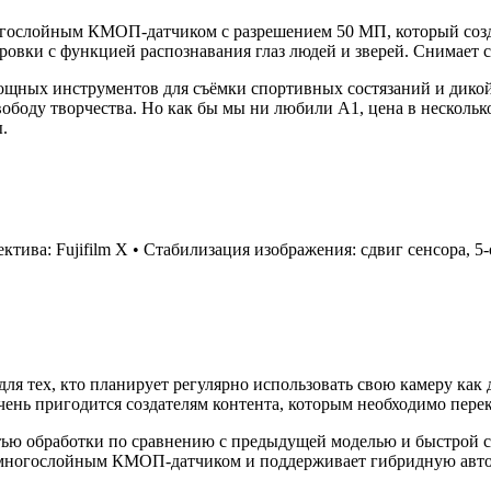
огослойным КМОП-датчиком с разрешением 50 МП, который созд
вки с функцией распознавания глаз людей и зверей. Снимает с
щных инструментов для съёмки спортивных состязаний и дикой 
вободу творчества. Но как бы мы ни любили A1, цена в нескольк
.
тива: Fujifilm X • Стабилизация изображения: сдвиг сенсора, 5-
я тех, кто планирует регулярно использовать свою камеру как 
очень пригодится создателям контента, которым необходимо пер
тью обработки по сравнению с предыдущей моделью и быстрой се
многослойным КМОП-датчиком и поддерживает гибридную автоф