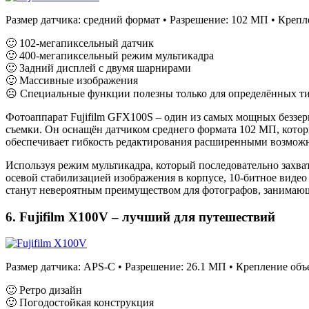
Размер датчика: средний формат • Разрешение: 102 МП • Креплен
🙂 102-мегапиксельный датчик
🙂 400-мегапиксельный режим мультикадра
🙂 Задний дисплей с двумя шарнирами
🙂 Массивные изображения
☹ Специальные функции полезны только для определённых т
Фотоаппарат Fujifilm GFX100S – один из самых мощных беззер
съемки. Он оснащён датчиком среднего формата 102 МП, которы
обеспечивает гибкость редактирования расширенными возмож
Используя режим мультикадра, который последовательно захват
осевой стабилизацией изображения в корпусе, 10-битное видео
станут невероятным преимуществом для фотографов, занимаю
6. Fujifilm X100V – лучший для путешествий
Размер датчика: APS-C • Разрешение: 26.1 МП • Крепление объе
🙂 Ретро дизайн
🙂 Погодостойкая конструкция