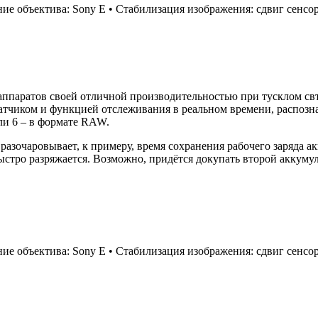
е объектива: Sony E • Стабилизация изображения: сдвиг сенсора
аппаратов своей отличной производительностью при тусклом св
тчиком и функцией отслеживания в реальном времени, распозн
ли 6 – в формате RAW.
 разочаровывает, к примеру, время сохранения рабочего заряда 
ыстро разряжается. Возможно, придётся докупать второй аккуму
е объектива: Sony E • Стабилизация изображения: сдвиг сенсора