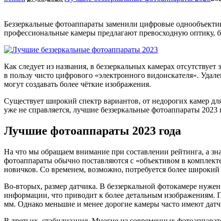
Беззеркальные фотоаппараты заменили цифровые однообъектив
профессиональные камеры предлагают превосходную оптику, б
Как следует из названия, в беззеркальных камерах отсутствуе
в пользу чисто цифрового «электронного видоискателя». Удал
могут создавать более чёткие изображения.
Существует широкий спектр вариантов, от недорогих камер дл
уже не справляется, лучшие беззеркальные фотоаппараты 2023
Лучшие фотоаппараты 2023 года
На что мы обращаем внимание при составлении рейтинга, а зна
фотоаппараты обычно поставляются с «объективом в комплекте»
новичков. Со временем, возможно, потребуется более широкий
Во-вторых, размер датчика. В беззеркальной фотокамере нуже
информации, что приводит к более детальным изображениям. 
мм. Однако меньшие и менее дорогие камеры часто имеют дат
В-третьих, стабилизация. Многие из современных фотоаппарат