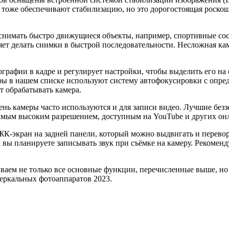
тоже обеспечивают стабилизацию, но это дорогостоящая роскош
снимать быстро движущиеся объекты, например, спортивные сост
ет делать снимки в быстрой последовательности. Несложная каме
графии в кадре и регулирует настройки, чтобы выделить его на
ры в нашем списке используют систему автофокусировки с опре
т обрабатывать камера.
нь камеры часто используются и для записи видео. Лучшие без
 самым высоким разрешением, доступным на YouTube и других о
-экран на задней панели, который можно выдвигать и перевора
к вы планируете записывать звук при съёмке на камеру. Рекомен
аем не только все основные функции, перечисленные выше, но 
зеркальных фотоаппаратов 2023.