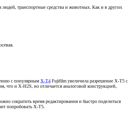
 людей, транспортные средства и животных. Как и в других
осевая.
нению с популярным
X-T4
Fujifilm увеличила разрешение X-T5 с
м, что и X-H2S, но отличается аналоговой конструкцией,
ожно сократить время редактирования и быстро поделиться
оит попробовать X-T5.