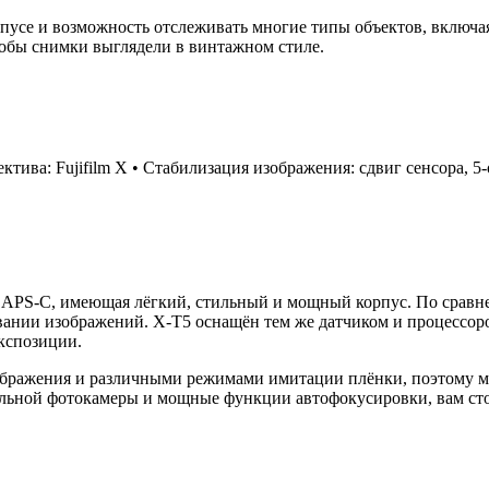
пусе и возможность отслеживать многие типы объектов, включая
тобы снимки выглядели в винтажном стиле.
тива: Fujifilm X • Стабилизация изображения: сдвиг сенсора, 5-
а APS-C, имеющая лёгкий, стильный и мощный корпус. По срав
вании изображений. X-T5 оснащён тем же датчиком и процессоро
кспозиции.
зображения и различными режимами имитации плёнки, поэтому м
кальной фотокамеры и мощные функции автофокусировки, вам ст