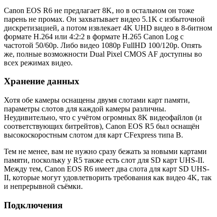
Canon EOS R6 не предлагает 8K, но в остальном он тоже
парень не промах. Он захватывает видео 5.1K с избыточной
дискретизацией, а потом извлекает 4K UHD видео в 8-битном
формате H.264 или 4:2:2 в формате H.265 Canon Log с
частотой 50/60p. Либо видео 1080p FullHD 100/120p. Опять
же, полные возможности Dual Pixel CMOS AF доступны во
всех режимах видео.
Хранение данных
Хотя обе камеры оснащены двумя слотами карт памяти,
параметры слотов для каждой камеры различны.
Неудивительно, что с учётом огромных 8K видеофайлов (и
соответствующих битрейтов), Canon EOS R5 был оснащён
высокоскоростным слотом для карт CFexpress типа B.
Тем не менее, вам не нужно сразу бежать за новыми картами
памяти, поскольку у R5 также есть слот для SD карт UHS-II.
Между тем, Canon EOS R6 имеет два слота для карт SD UHS-
II, которые могут удовлетворить требования как видео 4K, так
и непрерывной съёмки.
Подключения