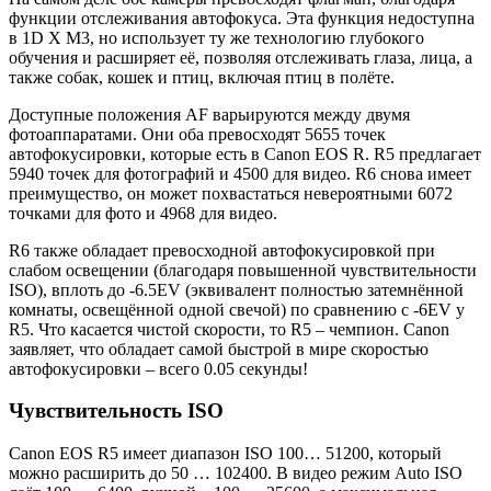
функции отслеживания автофокуса. Эта функция недоступна
в 1D X M3, но использует ту же технологию глубокого
обучения и расширяет её, позволяя отслеживать глаза, лица, а
также собак, кошек и птиц, включая птиц в полёте.
Доступные положения AF варьируются между двумя
фотоаппаратами. Они оба превосходят 5655 точек
автофокусировки, которые есть в Canon EOS R. R5 предлагает
5940 точек для фотографий и 4500 для видео. R6 снова имеет
преимущество, он может похвастаться невероятными 6072
точками для фото и 4968 для видео.
R6 также обладает превосходной автофокусировкой при
слабом освещении (благодаря повышенной чувствительности
ISO), вплоть до -6.5EV (эквивалент полностью затемнённой
комнаты, освещённой одной свечой) по сравнению с -6EV у
R5. Что касается чистой скорости, то R5 – чемпион. Canon
заявляет, что обладает самой быстрой в мире скоростью
автофокусировки – всего 0.05 секунды!
Чувствительность ISO
Canon EOS R5 имеет диапазон ISO 100… 51200, который
можно расширить до 50 … 102400. В видео режим Auto ISO