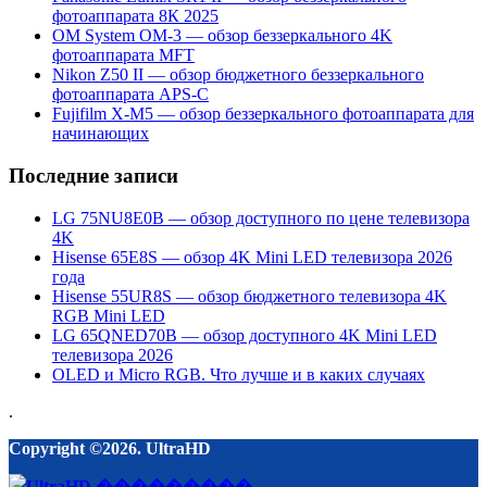
фотоаппарата 8К 2025
OM System OM-3 — обзор беззеркального 4K
фотоаппарата MFT
Nikon Z50 II — обзор бюджетного беззеркального
фотоаппарата APS-C
Fujifilm X-M5 — обзор беззеркального фотоаппарата для
начинающих
Последние записи
LG 75NU8E0B — обзор доступного по цене телевизора
4K
Hisense 65E8S — обзор 4K Mini LED телевизора 2026
года
Hisense 55UR8S — обзор бюджетного телевизора 4K
RGB Mini LED
LG 65QNED70B — обзор доступного 4K Mini LED
телевизора 2026
OLED и Micro RGB. Что лучше и в каких случаях
.
Copyright ©2026. UltraHD
-