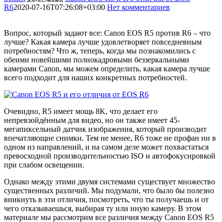
R6
2020-07-16T07:26:08+03:00
Нет комментариев
6229
Вопрос, который задают все: Canon EOS R5 против R6 – что
лучше? Какая камера лучше удовлетворяет повседневным
потребностям? Что ж, теперь, когда мы познакомились с
обеими новейшими полнокадровыми беззеркальными
камерами Canon, мы можем определить, какая камера лучше
всего подходит для наших конкретных потребностей.
Очевидно, R5 имеет мощь 8K, что делает его
непревзойдённым для видео, но он также имеет 45-
мегапиксельный датчик изображения, который производит
впечатляющие снимки. Тем не менее, R6 тоже не профан ни в
одном из направлений, и на самом деле может похвастаться
превосходной производительностью ISO и автофокусировкой
при слабом освещении.
Однако между этими двумя системами существует множество
существенных различий. Мы подумали, что было бы полезно
вникнуть в эти отличия, посмотреть, что ты получаешь и от
чего отказываешься, выбирая ту или иную камеру. В этом
материале мы рассмотрим все различия между Canon EOS R5