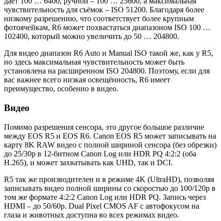
даёт 100 … 6400, ручной – 100 … 25600, а максимальная
чувствительность для съёмок – ISO 51200. Благодаря более
низкому разрешению, что соответствует более крупным
фотоячейкам, R6 может похвастаться диапазоном ISO 100 …
102400, который можно увеличить до 50 … 204800.
Для видео диапазон R6 Auto и Manual ISO такой же, как у R5,
но здесь максимальная чувствительность может быть
установлена на расширенном ISO 204800. Поэтому, если для
вас важнее всего низкая освещённость, R6 имеет
преимущество, особенно в видео.
Видео
Помимо разрешения сенсора, это другое большое различие
между EOS R5 и EOS R6. Canon EOS R5 может записывать на
карту 8K RAW видео с полной шириной сенсора (без обрезки)
до 25/30p в 12-битном Canon Log или HDR PQ 4:2:2 (оба
H.265), и может захватывать как UHD, так и DCI.
R5 так же производителен и в режиме 4K (UltraHD), позволяя
записывать видео полной ширины со скоростью до 100/120p в
том же формате 4:2:2 Canon Log или HDR PQ. Запись через
HDMI – до 50/60p. Dual Pixel CMOS AF с автофокусом на
глаза и животных доступна во всех режимах видео.