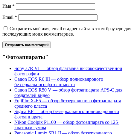
Имя
*
Email
*
Сохранить моё имя, email и адрес сайта в этом браузере для
последующих моих комментариев.
"Фотоаппараты"
Sony a7R VI — обзор флагмана высококачественной
фотографии
Canon EOS R6 III — обзор полнокадрового
беззеркального фотоаппарата
Canon EOS R50 V — обзор фотоаппарата APS-C для
создателей видео
Fujifilm X-E5 — обзор беззеркального фотоаппарата
среднего класса
Sigma BF — обзор беззеркального полнокадрового
фотоаппарата
Nikon Coolpix P1100 — обзор фотоаппарата со 125-
кратным зумом
Panasonic Lumix SR1 II — обзор беззеркального