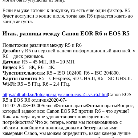
Если вы уже готовы к покупке, то есть ещё один фактор. R5
будет доступен в конце июля, тогда как R6 придется ждать до
конца августа.
Итак, разница между Canon EOR R6 и EOS R5
Подытожим различия между R5 и R6
Дизайн:
у R5 на верхней панели информационный дисплей, у
R6 – диск режимов.
Датчик:
R5 – 45 МП, R6 – 20 МП.
Видео:
R5 – 8К, R6 – 4К.
Чувствительность:
R5 – ISO 102400, R6 – ISO 204800.
Карты памяти:
R5 – CFexpress, SD UHS-II, R6 – SD UHS-II.
Wi-Fi:
R5 – 5 ГГц, R6 – 2.4 ГГц.
https://ultrahd.su/fotoapparaty/canon-eos-r5-vs-r6.html
Canon EOS
R5 и EOS R6 отличия
2020-07-
16T07:26:08+03:00
Semen
Фотоаппараты
Фотоаппараты
Вопрос,
который задают все: Canon EOS R5 против R6 – что лучше?
Какая камера лучше удовлетворяет повседневным
потребностям? Что ж, теперь, когда мы познакомились с
обеими новейшими полнокадровыми беззеркальными
камерами Canon, мы можем определить, какая камера лучше