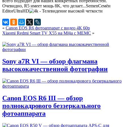
всего подходит для наших конкретных потребностей.
Очевидно, R5 имеет мощь 8K, что делает...
Semen
Семён
Editor
UltraHD
«
Canon EOS R6 фотоаппарат с видео 4К 60р
Xiaomi Redmi Smart TV X55 на Mijia с MEMC
»
Sony a7R VI — обзор флагмана
высококачественной фотографии
Canon EOS R6 III — обзор
полнокадрового беззеркального
фотоаппарата