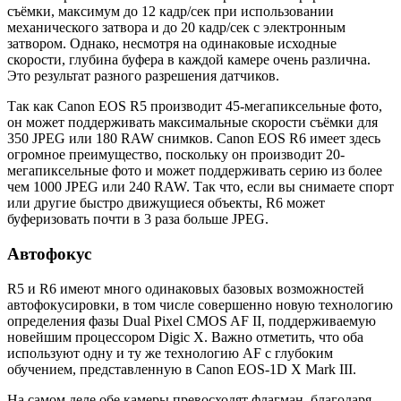
съёмки, максимум до 12 кадр/сек при использовании
механического затвора и до 20 кадр/сек с электронным
затвором. Однако, несмотря на одинаковые исходные
скорости, глубина буфера в каждой камере очень различна.
Это результат разного разрешения датчиков.
Так как Canon EOS R5 производит 45-мегапиксельные фото,
он может поддерживать максимальные скорости съёмки для
350 JPEG или 180 RAW снимков. Canon EOS R6 имеет здесь
огромное преимущество, поскольку он производит 20-
мегапиксельные фото и может поддерживать серию из более
чем 1000 JPEG или 240 RAW. Так что, если вы снимаете спорт
или другие быстро движущиеся объекты, R6 может
буферизовать почти в 3 раза больше JPEG.
Автофокус
R5 и R6 имеют много одинаковых базовых возможностей
автофокусировки, в том числе совершенно новую технологию
определения фазы Dual Pixel CMOS AF II, поддерживаемую
новейшим процессором Digic X. Важно отметить, что оба
используют одну и ту же технологию AF с глубоким
обучением, представленную в Canon EOS-1D X Mark III.
На самом деле обе камеры превосходят флагман, благодаря