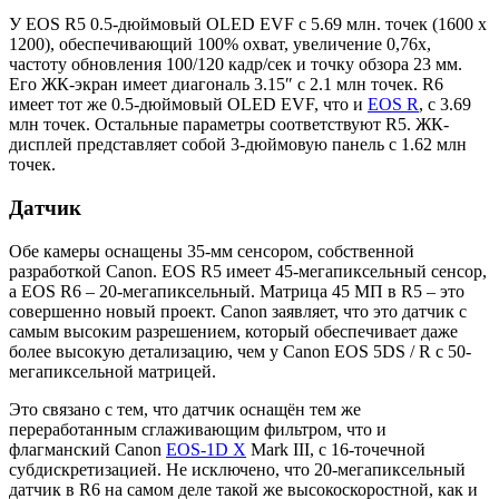
У EOS R5 0.5-дюймовый OLED EVF с 5.69 млн. точек (1600 x
1200), обеспечивающий 100% охват, увеличение 0,76x,
частоту обновления 100/120 кадр/сек и точку обзора 23 мм.
Его ЖК-экран имеет диагональ 3.15″ с 2.1 млн точек. R6
имеет тот же 0.5-дюймовый OLED EVF, что и
EOS R
, с 3.69
млн точек. Остальные параметры соответствуют R5. ЖК-
дисплей представляет собой 3-дюймовую панель с 1.62 млн
точек.
Датчик
Обе камеры оснащены 35-мм сенсором, собственной
разработкой Canon. EOS R5 имеет 45-мегапиксельный сенсор,
а EOS R6 – 20-мегапиксельный. Матрица 45 МП в R5 – это
совершенно новый проект. Canon заявляет, что это датчик с
самым высоким разрешением, который обеспечивает даже
более высокую детализацию, чем у Canon EOS 5DS / R с 50-
мегапиксельной матрицей.
Это связано с тем, что датчик оснащён тем же
переработанным сглаживающим фильтром, что и
флагманский Canon
EOS-1D X
Mark III, с 16-точечной
субдискретизацией. Не исключено, что 20-мегапиксельный
датчик в R6 на самом деле такой же высокоскоростной, как и