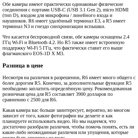
Обе камеры имеют практически одинаковые физические
соединения с портами USB-C (USB 3.1 Gen 2), micro HDMI
(тип D), входом для микрофона / линейного входа и
наушников. R6 имеет удалённый терминал E3, а R5 имеет
терминал N3 и гнездо синхронизации вспышки.
Что касается беспроводной связи, обе камеры оснащены 2.4
ГГц Wi-Fi и Bluetooth 4.2. Но R5 также имеет встроенную
поддержку Wi-Fi 5 ГГц, что фактически ставит его выше
флагманского EOS-1D X M3.
Разница в цене
Несмотря на различия в разрешении, R6 имеет много общего с
более дорогим R5. Конечно, за дополнительные функции R5
необходимо заплатить определённую цену. Рекомендованная
розничная цена для R5 составляет 3900 долларов по
сравнению с 2500 для R6.
Какая камера вас больше заинтересует, вероятно, во многом
зависит от того, какие фотографии вы делаете и как
планируете использовать видео. Но мы надеемся, что
достаточно разобрали различия, чтобы помочь понять, есть ли
какие-либо неожиданные различия или упущения, которые
могли быть упущены из виду.