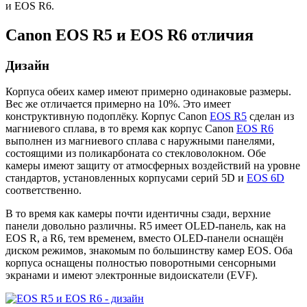
и EOS R6.
Canon EOS R5 и EOS R6 отличия
Дизайн
Корпуса обеих камер имеют примерно одинаковые размеры.
Вес же отличается примерно на 10%. Это имеет
конструктивную подоплёку. Корпус Canon
EOS R5
сделан из
магниевого сплава, в то время как корпус Canon
EOS R6
выполнен из магниевого сплава с наружными панелями,
состоящими из поликарбоната со стекловолокном. Обе
камеры имеют защиту от атмосферных воздействий на уровне
стандартов, установленных корпусами серий 5D и
EOS 6D
соответственно.
В то время как камеры почти идентичны сзади, верхние
панели довольно различны. R5 имеет OLED-панель, как на
EOS R, а R6, тем временем, вместо OLED-панели оснащён
диском режимов, знакомым по большинству камер EOS. Оба
корпуса оснащены полностью поворотными сенсорными
экранами и имеют электронные видоискатели (EVF).