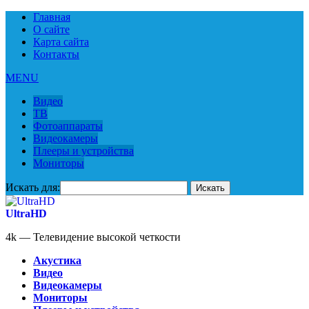
Главная
О сайте
Карта сайта
Контакты
MENU
Видео
ТВ
Фотоаппараты
Видеокамеры
Плееры и устройства
Мониторы
Искать для:
UltraHD
4k — Телевидение высокой четкости
Акустика
Видео
Видеокамеры
Мониторы