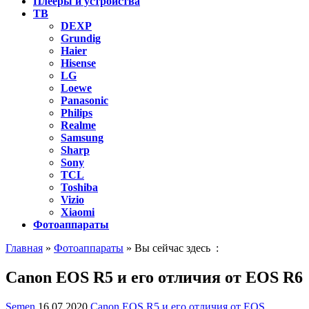
Плееры и устройства
ТВ
DEXP
Grundig
Haier
Hisense
LG
Loewe
Panasonic
Philips
Realme
Samsung
Sharp
Sony
TCL
Toshiba
Vizio
Xiaomi
Фотоаппараты
Главная
»
Фотоаппараты
» Вы сейчас здесь :
Canon EOS R5 и его отличия от EOS R6
Semen
16.07.2020
Canon EOS R5 и его отличия от EOS