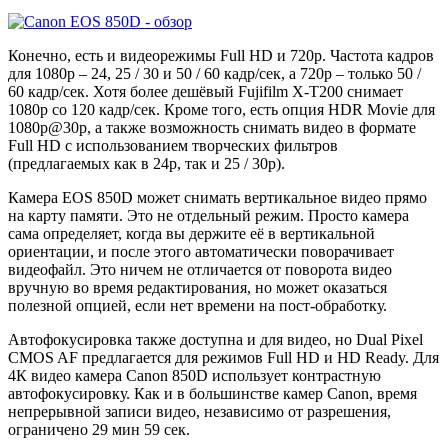
Конечно, есть и видеорежимы Full HD и 720p. Частота кадров
для 1080p – 24, 25 / 30 и 50 / 60 кадр/сек, а 720p – только 50 /
60 кадр/сек. Хотя более дешёвый Fujifilm X-T200 снимает
1080р со 120 кадр/сек. Кроме того, есть опция HDR Movie для
1080p@30p, а также возможность снимать видео в формате
Full HD с использованием творческих фильтров
(предлагаемых как в 24p, так и 25 / 30p).
Камера EOS 850D может снимать вертикальное видео прямо
на карту памяти. Это не отдельный режим. Просто камера
сама определяет, когда вы держите её в вертикальной
ориентации, и после этого автоматически поворачивает
видеофайл. Это ничем не отличается от поворота видео
вручную во время редактирования, но может оказаться
полезной опцией, если нет времени на пост-обработку.
Автофокусировка также доступна и для видео, но Dual Pixel
CMOS AF предлагается для режимов Full HD и HD Ready. Для
4К видео камера Canon 850D использует контрастную
автофокусировку. Как и в большинстве камер Canon, время
непрерывной записи видео, независимо от разрешения,
ограничено 29 мин 59 сек.