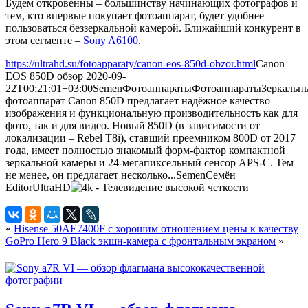
Будем откровенны – большинству начинающих фотографов и
тем, кто впервые покупает фотоаппарат, будет удобнее
пользоваться беззеркальной камерой. Ближайший конкурент в
этом сегменте –
Sony A6100
.
https://ultrahd.su/fotoapparaty/canon-eos-850d-obzor.html
Canon
EOS 850D обзор
2020-09-
22T00:21:01+03:00
Semen
Фотоаппараты
Фотоаппараты
Зеркальн
фотоаппарат Canon 850D предлагает надёжное качество
изображения и функциональную производительность как для
фото, так и для видео. Новый 850D (в зависимости от
локализации – Rebel T8i), ставший преемником 800D от 2017
года, имеет полностью знакомый форм-фактор компактной
зеркальной камеры и 24-мегапиксельный сенсор APS-C. Тем
не менее, он предлагает несколько...
Semen
Семён
Editor
UltraHD
«
Hisense 50AE7400F с хорошим отношением цены к качеству
GoPro Hero 9 Black экшн-камера с фронтальным экраном
»