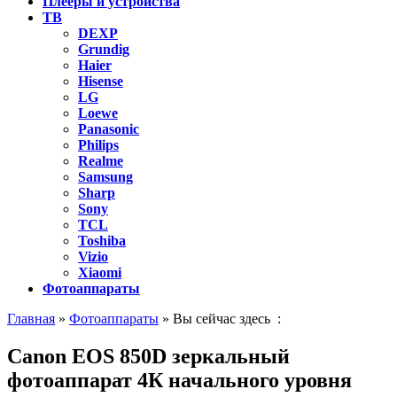
Плееры и устройства
ТВ
DEXP
Grundig
Haier
Hisense
LG
Loewe
Panasonic
Philips
Realme
Samsung
Sharp
Sony
TCL
Toshiba
Vizio
Xiaomi
Фотоаппараты
Главная
»
Фотоаппараты
» Вы сейчас здесь :
Canon EOS 850D зеркальный
фотоаппарат 4К начального уровня