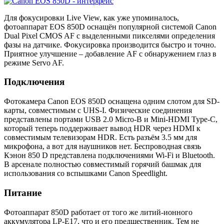
Для фокусировки Live View, как уже упоминалось,
фотоаппарат EOS 850D оснащён популярной системой Canon
Dual Pixel CMOS AF с выделенными пикселями определения
фазы на датчике. Фокусировка производится быстро и точно.
Приятное улучшение – добавление AF с обнаружением глаз в
режиме Servo AF.
Подключения
Фотокамера Canon EOS 850D оснащена одним слотом для SD-
карты, совместимым с UHS-I. Физические соединения
представлены портами USB 2.0 Micro-B и Mini-HDMI Type-C,
который теперь поддерживает вывод HDR через HDMI к
совместимым телевизорам HDR. Есть разъём 3.5 мм для
микрофона, а вот для наушников нет. Беспроводная связь
Кэнон 850 D представлена подключениями Wi-Fi и Bluetooth.
В арсенале полностью совместимый горячий башмак для
использования со вспышками Canon Speedlight.
Питание
Фотоаппарат 850D работает от того же литий-ионного
аккумулятора LP-E17, что и его предшественник. Тем не