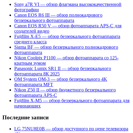
Sony a7R VI — обзор флагмана высококачественной
фотографии
Canon EOS R6 III — обзор полнокадрового
беззеркального фотоаппарата
Canon EOS R50 V — обзор фотоаппарата APS-C для
создателей видео
Fujifilm X-E5 — обзор беззеркального фотоаппарата
среднего класса
Sigma BF — обзор беззеркального полнокадрового
фотоаппарата
Nikon Coolpix P1100 — обзор фотоаппарата со 125-
кратным зумом
Panasonic Lumix SR1 II — обзор беззеркального
фотоаппарата 8К 2025
OM System OM-3 — обзор беззеркального 4K
фотоаппарата MFT
Nikon Z50 II — обзор бюджетного беззеркального
фотоаппарата APS-C
Fujifilm X-M5 — обзор беззеркального фотоаппарата для
начинающих
Последние записи
LG 75NU8E0B — обзор доступного по цене телевизора