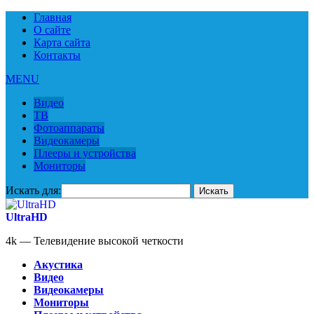
Главная
О сайте
Карта сайта
Контакты
MENU
Видео
ТВ
Фотоаппараты
Видеокамеры
Плееры и устройства
Мониторы
Искать для:
UltraHD
4k — Телевидение высокой четкости
Акустика
Видео
Видеокамеры
Мониторы