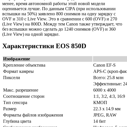
менее, время автономной работы этой новой модели
оценивается лучше. По данным CIPA (при использовании
вспышки на 50%) заявлено 800 снимков на одну зарядку с
OVF и 310 с Live View. Это в сравнении с 600 (OVF) и 270
(Live View) на 800D. Между тем Canon также утверждает, что
без вспышки можно сделать до 1240 снимков (OVF) и 360
(Live View) на одной зарядке.
Характеристики EOS 850D
Изображение
Крепление объектива
Canon EF-S
Формат камреы
APS-C (кроп-факт
Пиксели
Всего: 25.8 млн
Эффективные: 24
Макс. разрешение
6000 x 4000
Соотношение сторон
1:1, 3:2, 4:3, 16:9
Тип сенсора
КМОП
Размер
22.3 x 14.9 мм
Форматы файлов изображения
JPEG, RAW
Глубина цвета
14 бит