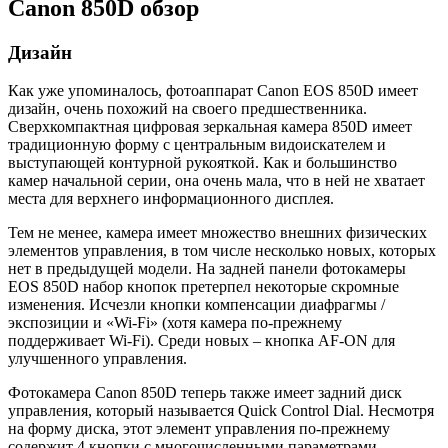
Canon 850D обзор
Дизайн
Как уже упоминалось, фотоаппарат Canon EOS 850D имеет
дизайн, очень похожий на своего предшественника.
Сверхкомпактная цифровая зеркальная камера 850D имеет
традиционную форму с центральным видоискателем и
выступающей контурной рукояткой. Как и большинство
камер начальной серии, она очень мала, что в ней не хватает
места для верхнего информационного дисплея.
Тем не менее, камера имеет множество внешних физических
элементов управления, в том числе несколько новых, которых
нет в предыдущей модели. На задней панели фотокамеры
EOS 850D набор кнопок претерпел некоторые скромные
изменения. Исчезли кнопки компенсации диафрагмы /
экспозиции и «Wi-Fi» (хотя камера по-прежнему
поддерживает Wi-Fi). Среди новых – кнопка AF-ON для
улучшенного управления.
Фотокамера Canon 850D теперь также имеет задний диск
управления, который называется Quick Control Dial. Несмотря
на форму диска, этот элемент управления по-прежнему
содержит 4 кнопки с многочисленными параметрами