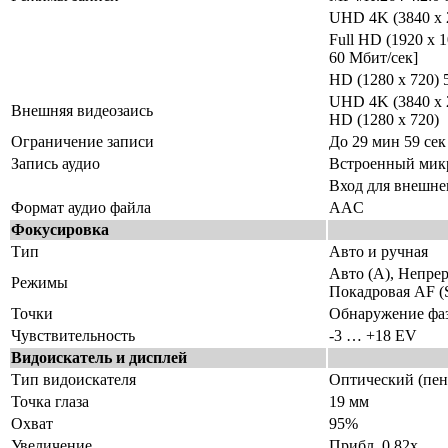
UHD 4K (3840 x 2
Full HD (1920 x 
60 Мбит/сек]
HD (1280 x 720) 
UHD 4K (3840 x 2
Внешняя видеозаись
HD (1280 x 720)
Ограничение записи
До 29 мин 59 сек
Запись аудио
Встроенный микр
Вход для внешне
Формат аудио файла
AAC
Фокусировка
Тип
Авто и ручная
Авто (A), Непрер
Режимы
Покадровая AF (
Точки
Обнаружение фаз
Чувствительность
-3 … +18 EV
Видоискатель и дисплей
Тип видоискателя
Оптический (пен
Точка глаза
19 мм
Охват
95%
Увеличение
Прибл. 0.82x