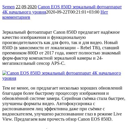
Semen
22.09.2020
Canon EOS 850D зеркальный фотоаппарат
4К начального уровня
2020-09-22T00:21:01+03:00
Нет
комментариев
7622
Зеркальный фотоаппарат Canon 850D предлагает надёжное
качество изображения и функциональную
производительность как для фото, так и для видео. Новый
850D (в зависимости от локализации – Rebel T8i), ставший
преемником 800D от 2017 года, имеет полностью знакомый
форм-фактор компактной зеркальной камеры и 24-
мегапиксельный сенсор APS-C.
Тем не менее, он предлагает несколько хороших обновлений
благодаря более быстрому процессору изображения и
обновлённой системе замера. Серийная съёмка стала быстрее,
улучшены форматы видео. Автофокусировка с
распознаванием лиц эффективна даже при съёмке с
видоискателем, улучшено распознавание глаз в режиме Live
View. Предлагаем вам прочесть обзор Canon EOS 850D.