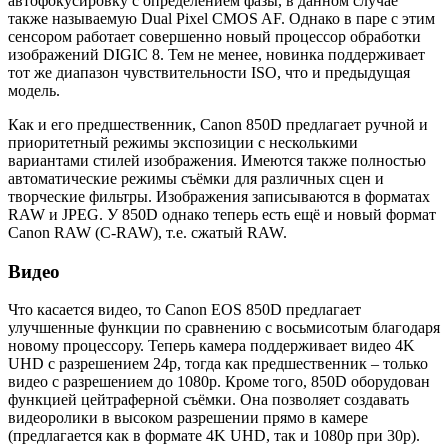
автофокусировку с определением фазы, в данном случае
также называемую Dual Pixel CMOS AF. Однако в паре с этим
сенсором работает совершенно новый процессор обработки
изображений DIGIC 8. Тем не менее, новинка поддерживает
тот же диапазон чувствительности ISO, что и предыдущая
модель.
Как и его предшественник, Canon 850D предлагает ручной и
приоритетный режимы экспозиции с несколькими
вариантами стилей изображения. Имеются также полностью
автоматические режимы съёмки для различных сцен и
творческие фильтры. Изображения записываются в форматах
RAW и JPEG. У 850D однако теперь есть ещё и новый формат
Canon RAW (C-RAW), т.е. сжатый RAW.
Видео
Что касается видео, то Canon EOS 850D предлагает
улучшенные функции по сравнению с восьмисотым благодаря
новому процессору. Теперь камера поддерживает видео 4K
UHD с разрешением 24p, тогда как предшественник – только
видео с разрешением до 1080p. Кроме того, 850D оборудован
функцией цейтраферной съёмки. Она позволяет создавать
видеоролики в высоком разрешении прямо в камере
(предлагается как в формате 4K UHD, так и 1080p при 30p).