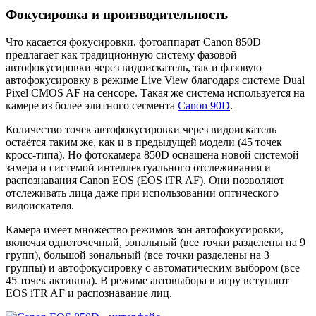
Фокусировка и производительность
Что касается фокусировки, фотоаппарат Canon 850D
предлагает как традиционную систему фазовой
автофокусировки через видоискатель, так и фазовую
автофокусировку в режиме Live View благодаря системе Dual
Pixel CMOS AF на сенсоре. Такая же система используется на
камере из более элитного сегмента
Canon 90D
.
Количество точек автофокусировки через видоискатель
остаётся таким же, как и в предыдущей модели (45 точек
кросс-типа). Но фотокамера 850D оснащена новой системой
замера и системой интеллектуального отслеживания и
распознавания Canon EOS (EOS iTR AF). Они позволяют
отслеживать лица даже при использовании оптического
видоискателя.
Камера имеет множество режимов зон автофокусировки,
включая одноточечный, зональный (все точки разделены на 9
групп), большой зональный (все точки разделены на 3
группы) и автофокусировку с автоматическим выбором (все
45 точек активны). В режиме автовыбора в игру вступают
EOS iTR AF и распознавание лиц.