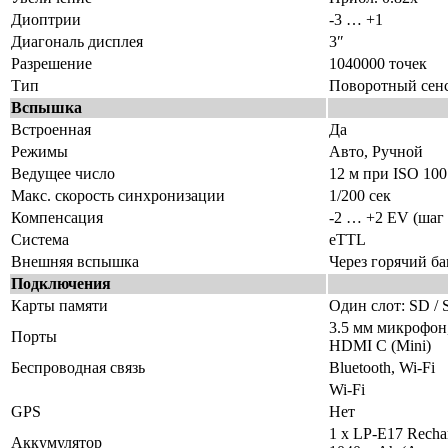
Диоптрии
-3 … +1
Диагональ дисплея
3″
Разрешение
1040000 точек
Тип
Поворотный се
Вспышка
Встроенная
Да
Режимы
Авто, Ручной
Ведущее число
12 м при ISO 100
Макс. скорость синхронизации
1/200 сек
Компенсация
-2 … +2 EV (шаг 
Система
eTTL
Внешняя вспышка
Через горячий б
Подключения
Карты памяти
Один слот: SD /
3.5 мм микрофон,
Порты
HDMI C (Mini)
Беспроводная связь
Bluetooth, Wi-Fi
Wi-Fi
GPS
Нет
1 x LP-E17 Rechar
Аккумулятор