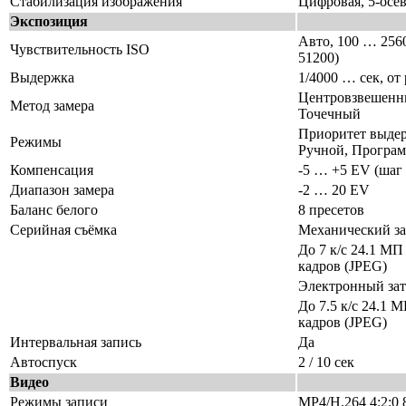
Стабилизация изображения
Цифровая, 5-осев
Экспозиция
Авто, 100 … 256
Чувствительность ISO
51200)
Выдержка
1/4000 … сек, от
Центровзвешенн
Метод замера
Точечный
Приоритет выде
Режимы
Ручной, Програ
Компенсация
-5 … +5 EV (шаг 
Диапазон замера
-2 … 20 EV
Баланс белого
8 пресетов
Серийная съёмка
Механический за
До 7 к/с 24.1 МП
кадров (JPEG)
Электронный зат
До 7.5 к/с 24.1 
кадров (JPEG)
Интервальная запись
Да
Автоспуск
2 / 10 сек
Видео
Режимы записи
MP4/H.264 4:2:0 