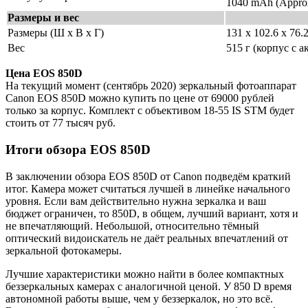
1040 mAh (Approx
Размеры и вес
Размеры (Ш x В x Г)
131 x 102.6 x 76.
Вес
515 г (корпус с 
Цена EOS 850D
На текущий момент (сентябрь 2020) зеркальный фотоаппарат
Canon EOS 850D можно купить по цене от 69000 рублей
только за корпус. Комплект с объективом 18-55 IS STM будет
стоить от 77 тысяч руб.
Итоги обзора EOS 850D
В заключении обзора EOS 850D от Canon подведём краткий
итог. Камера может считаться лучшей в линейке начального
уровня. Если вам действительно нужна зеркалка и ваш
бюджет ограничен, то 850D, в общем, лучший вариант, хотя и
не впечатляющий. Небольшой, относительно тёмный
оптический видоискатель не даёт реальных впечатлений от
зеркальной фотокамеры.
Лучшие характеристики можно найти в более компактных
беззеркальных камерах с аналогичной ценой. У 850 D время
автономной работы выше, чем у беззеркалок, но это всё.