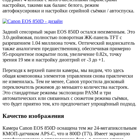
настройки, такими как баланс белого, режим
автофокусировки и настройки серийной съёмки / автоспуска.
Задний сенсорный экран EOS 850D остался неизменным. Это
3.0-дюймовая, полностью поворотная ЖК-панель TFT с
разрешением 1.04 миллиона точек. Оптический видоискатель
также аналогичен предшественнику, обеспечивая примерно
95-процентное покрытие поля, увеличение 0.82x, точку
зрения 19 мм и настройку диоптрий от -3 до +1.
Переходя к верхней панели камеры, мы видим, что здесь
общая компоновка элементов управления снова практически
не изменилась. Тем не менее, Canon упростила дисковый
переключатель режимов до меньшего количества настроек.
Это стандартные режимы экспозиции PASM и три
автоматических или связанных с сюжетом режима съёмки,
что будет приятно тем, кто предпочитает упрощённый подход.
Качество изображения
Камера Canon EOS 850D оснащена тем же 24-мегапиксельным
КМОП-датчиком APS-C, что и 800D (T7i). Имеет экранную