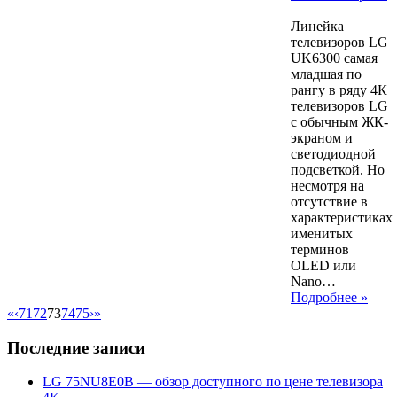
49621
Линейка
телевизоров LG
UK6300 самая
младшая по
рангу в ряду 4К
телевизоров LG
с обычным ЖК-
экраном и
светодиодной
подсветкой. Но
несмотря на
отсутствие в
характеристиках
именитых
терминов
OLED или
Nano…
Подробнее »
«
‹
71
72
73
74
75
›
»
Последние записи
LG 75NU8E0B — обзор доступного по цене телевизора