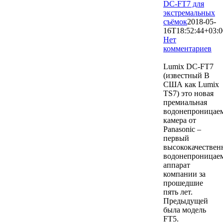
DC-FT7 для
экстремальных
съёмок
2018-05-
16T18:52:44+03:0
Нет
комментариев
7630
Lumix DC-FT7
(известный В
США как Lumix
TS7) это новая
премиальная
водонепроницае
камера от
Panasonic –
первый
высококачестве
водонепроницае
аппарат
компании за
прошедшие
пять лет.
Предыдущей
была модель
FT5.