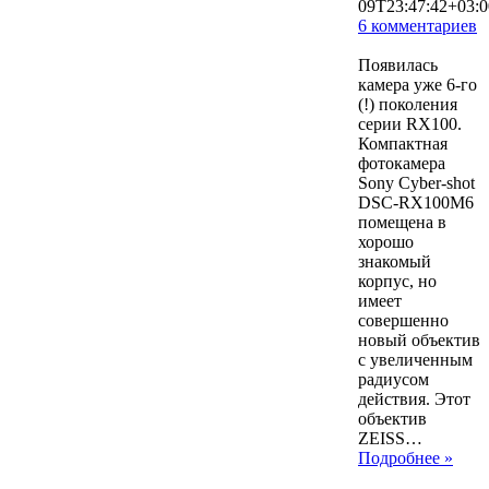
09T23:47:42+03:0
6 комментариев
16094
Появилась
камера уже 6-го
(!) поколения
серии RX100.
Компактная
фотокамера
Sony Cyber-shot
DSC-RX100M6
помещена в
хорошо
знакомый
корпус, но
имеет
совершенно
новый объектив
с увеличенным
радиусом
действия. Этот
объектив
ZEISS…
Подробнее »