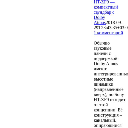
HT-ZF9 —
компактный
саундбар с
Dolby
Atmos
2018-09-
29T23:43:35+03:0
1 комментарий
17090
Обычно
звуковые
панели с
поддержкой
Dolby Atmos
имеют
интегрированны
высотные
динамики
(направленные
вверх), но Sony
HT-ZF9 отходит
от этой
концепции. Её
конструкция –
канальный,
опирающийся