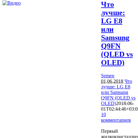
Что
лучше:
LG E8
или
Samsung
Q9FN
(QLED vs
OLED)
Semen
01.06.2018
Что
лучше: LG E8
или Samsung
Q9FN (QLED vs
OLED)
2018-06-
01T02:44:46+03:0
10
комментариев
25415
Первый
жидкокристалли