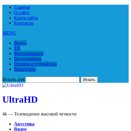
Главная
О сайте
Карта сайта
Контакты
MENU
Видео
ТВ
Фотоаппараты
Видеокамеры
Плееры и устройства
Мониторы
Искать для:
UltraHD
4k — Телевидение высокой четкости
Акустика
Видео