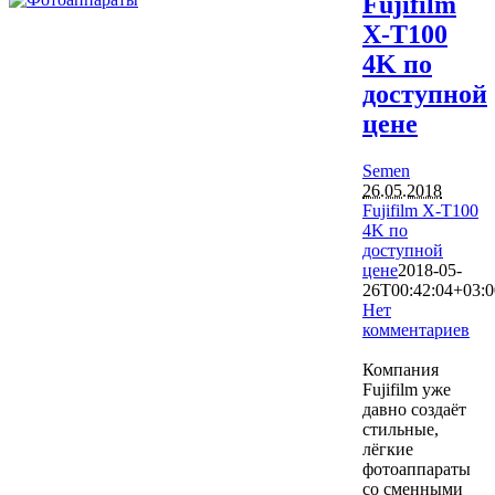
Fujifilm
X-T100
4K по
доступной
цене
Semen
26.05.2018
Fujifilm X-T100
4K по
доступной
цене
2018-05-
26T00:42:04+03:0
Нет
комментариев
11151
Компания
Fujifilm уже
давно создаёт
стильные,
лёгкие
фотоаппараты
со сменными