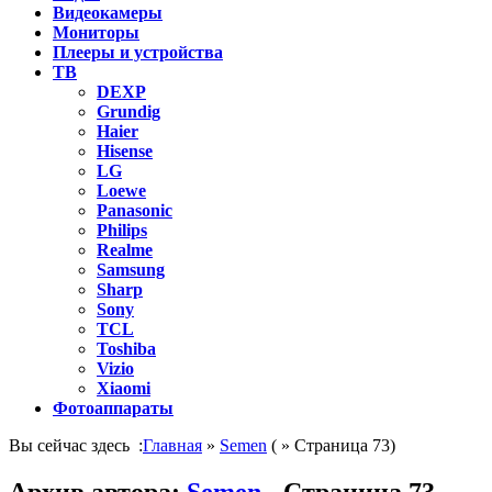
Видеокамеры
Мониторы
Плееры и устройства
ТВ
DEXP
Grundig
Haier
Hisense
LG
Loewe
Panasonic
Philips
Realme
Samsung
Sharp
Sony
TCL
Toshiba
Vizio
Xiaomi
Фотоаппараты
Вы сейчас здесь :
Главная
»
Semen
( » Страница 73)
Архив автора:
Semen
- Страница 73