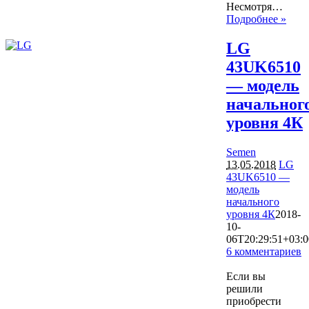
Несмотря…
Подробнее »
LG
43UK6510
— модель
начальног
уровня 4К
Semen
13.05.2018
LG
43UK6510 —
модель
начального
уровня 4К
2018-
10-
06T20:29:51+03:0
6 комментариев
23373
Если вы
решили
приобрести