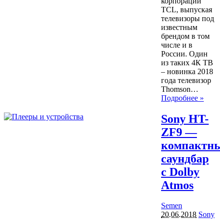
корпорации
TCL, выпуская
телевизоры под
известным
брендом в том
числе и в
России. Один
из таких 4К ТВ
– новинка 2018
года телевизор
Thomson…
Подробнее »
Sony HT-
ZF9 —
компактн
саундбар
с Dolby
Atmos
Semen
20.06.2018
Sony