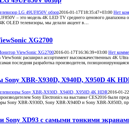
елевизор LG 49UF850V обзор
2016-01-17T18:35:47+03:00
Нет ко
UF850V – это модель 4K LED TV среднего ценового диапазона от
 4K OLED телевизоры, мы делали акцент в…
iewSonic XG2700
онитор ViewSonic XG2700
2016-01-17T16:36:39+03:00
Нет комме
да ViewSonic расширил ассортимент высококачественных 4K Ultr
самая последняя разработка производителя, позиционирующаяся
ы Sony XBR-X930D, X940D, X950D 4K H
елевизоры Sony XBR-X930D, X940D, X950D 4K HDR
2016-01-22
производителем Sony Electronics на выставке CES2016 были пред
зоры Sony XBR-X930D, Sony XBR-X940D и Sony XBR-X850D, п
 и Sony XD93 с самыми тонкими экранам