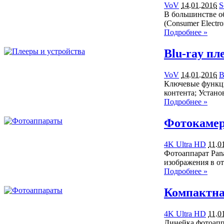
VoV
14.01.2016
S
В большинстве об
(Consumer Electr
Подробнее »
Blu-ray пл
VoV
14.01.2016
B
Ключевые функции
контента; Устан
Подробнее »
Фотокамер
4K Ultra HD
11.0
Фотоаппарат Pan
изображения в о
Подробнее »
Компактна
4K Ultra HD
11.0
Линейка фотоапп