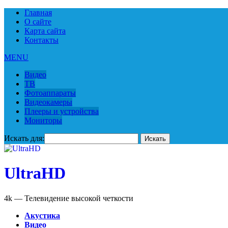
Главная
О сайте
Карта сайта
Контакты
MENU
Видео
ТВ
Фотоаппараты
Видеокамеры
Плееры и устройства
Мониторы
Искать для:
UltraHD
4k — Телевидение высокой четкости
Акустика
Видео