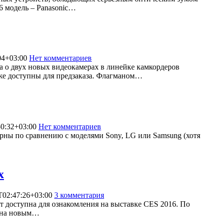
6 модель – Panasonic…
04+03:00
Нет комментариев
9061
а о двух новых видеокамерах в линейке камкордеров
е доступны для предзаказа. Флагманом…
0:32+03:00
Нет комментариев
5729
лярны по сравнению с моделями Sony, LG или Samsung (хотя
х
T02:47:26+03:00
3 комментария
12130
 доступна для ознакомления на выставке CES 2016. По
щена новым…