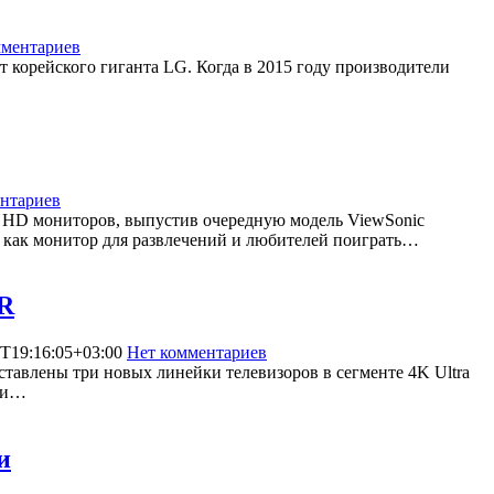
мментариев
7242
 корейского гиганта LG. Когда в 2015 году производители
нтариев
2674
a HD мониторов, выпустив очередную модель ViewSonic
 как монитор для развлечений и любителей поиграть…
DR
T19:16:05+03:00
Нет комментариев
6798
ставлены три новых линейки телевизоров в сегменте 4K Ultra
ри…
и