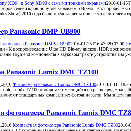
ony XD94 и Sony XD93 с самыми тонкими экранами
2016-01-15T
зоров телевизоров Sony мы забываем о Bravia. Этот пробел мы п
onics Show) 2016 года были представлены новые модели телевиз
еер Panasonic DMP-UB900
lu-ray плеер Panasonic DMP-UB900
2016-01-25T16:47:38+03:00
Не
 4K воспроизведение Ultra HD Blu-ray дисков; HDR воспроизве
овлены High-end компоненты в звуковом тракте устройства Вы у
а Panasonic Lumix DMC TZ100
1.2016
Фотокамера Panasonic Lumix DMC TZ100
2016-01-11T18:35
asonic Lumix TZ100 пополняет имеющийся на рынке ряд моделей 
тличие от стандартных компактных фотоаппаратов. Мы знаем та
я фотокамера Panasonic Lumix DMC TZ
1.2016
Компактная фотокамера Panasonic Lumix DMC TZ80
2016-
аратов TZ компании Панасоник очень популярна среди компакт