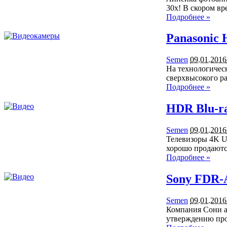
30х! В скором в
Подробнее »
Panasonic
Semen
09.01.2016
На технологическ
сверхвысокого р
Подробнее »
HDR Blu-r
Semen
09.01.2016
Телевизоры 4K UH
хорошо продаютс
Подробнее »
Sony FDR-
Semen
09.01.2016
Компания Сони а
утверждению про