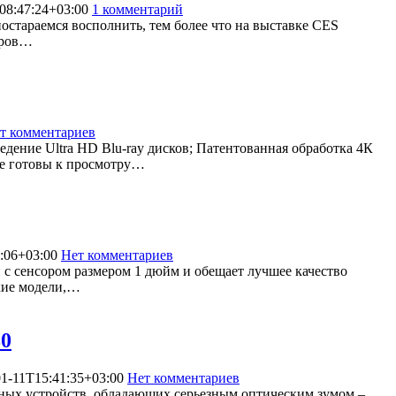
08:47:24+03:00
1 комментарий
12256
остараемся восполнить, тем более что на выставке CES
оров…
т комментариев
12043
дение Ultra HD Blu-ray дисков; Патентованная обработка 4К
же готовы к просмотру…
:06+03:00
Нет комментариев
10229
с сенсором размером 1 дюйм и обещает лучшее качество
кие модели,…
80
01-11T15:41:35+03:00
Нет комментариев
5241
ных устройств, обладающих серьезным оптическим зумом –