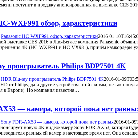
ремени поступит в продажу анонсированная на выставке CES 201
 HC-WXF991 обзор, характеристики
Panasonic HC-WXF991 обзор, характеристики
2016-01-10T16:45:
ой выставке CES 2016 в Лас-Вегасе компания Panasonic объявил
азрешения 4K (HC-WXF991 и HC-VX981), причём камкордеры уж
ay проигрыватель Philips BDP7501 4K
HDR Blu-ray проигрыватель Philips BDP7501 4K
2016-01-09T03:5
D от Philips, да и другие устройства этой фирмы, не так попу
я в Европе). Но компания известна…
AX53 — камера, которой пока нет равны
Sony FDR-AX53 — камера, которой пока нет равных
2016-01-09
нонсирует новую 4K видеокамеру Sony FDR-AX53, которая будет
изводителя равных ей камер в настоящее время нет. Она осна