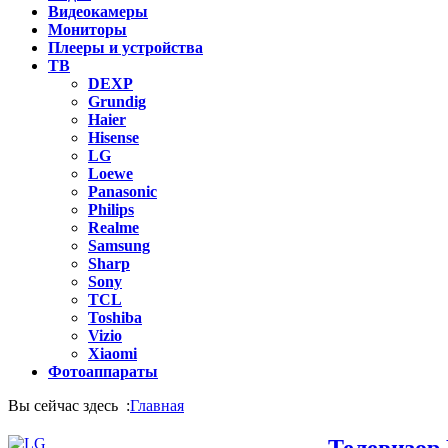
Видеокамеры
Мониторы
Плееры и устройства
ТВ
DEXP
Grundig
Haier
Hisense
LG
Loewe
Panasonic
Philips
Realme
Samsung
Sharp
Sony
TCL
Toshiba
Vizio
Xiaomi
Фотоаппараты
Вы сейчас здесь :
Главная
Телевизор