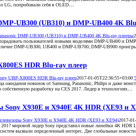
бно LG, попробовали себя в OLED…
 DMP-UB300 (UB310) и DMP-UB400 4K Blu
anasonic DMP-UB300 (UB310) и DMP-UB400 4K Blu-ray плееры
2
 порадовать пользователей новыми моделями DMP-UB400 и DMP-
отличие DMP-UB300, UB400 и DMP-UB700, DMP-UB900 проигрыв
X800ES HDR Blu-ray плеер
ony UBP-X800ES HDR Blu-ray плеер
2017-01-05T22:36:55+03:00
да ожидания новинок от Samsung, Panasonic, Philips и даже монс
ю собственную разработку на CES 2017. Лидер в технологиях…
ы Sony X930E и X940E 4K HDR (XE93 и X
елевизоры Sony X930E и X940E 4K HDR (XE93 и XE94)
2017-01
 2017 мировой лидер Sony представил новые линейки 4K HDR 
 систем вызвали определенный интерес. Две глобальные новост