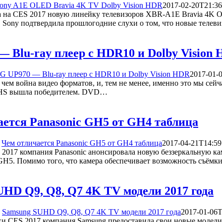
ony A1E OLED Bravia 4K TV Dolby Vision HDR
2017-02-20T21:36
а на CES 2017 новую линейку телевизоров XBR-A1E Bravia 4K O
а. Sony подтвердила прошлогодние слухи о том, что новые теле
 Blu-ray плеер с HDR10 и Dolby Vision
G UP970 — Blu-ray плеер с HDR10 и Dolby Vision HDR
2017-01-
 чем война видео форматов, и, тем не менее, именно это мы сей
 VHS вышла победителем. DVD…
ается Panasonic GH5 от GH4 таблица
Чем отличается Panasonic GH5 от GH4 таблица
2017-04-21T14:59
2017 компания Panasonic анонсировала новую беззеркальную кам
 GH5. Помимо того, что камера обеспечивает возможность съём
HD Q9, Q8, Q7 4K TV модели 2017 года
Samsung SUHD Q9, Q8, Q7 4K TV модели 2017 года
2017-01-06T
и CES 2017 компания Samsung предоставила свои новые модели, 