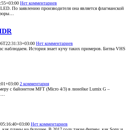
:55+03:00
Нет комментариев
11007
LED. По заявлению производителя она является флагманской
визоры…
 HDR
06T22:31:33+03:00
Нет комментариев
7083
час наблюдаем. История знает кучу таких примеров. Битва VHS
:01+03:00
2 комментария
16469
еру с байонетом MFT (Micro 4/3) в линейке Lumix G –
ки…
05:16:40+03:00
Нет комментариев
18223
как планы на будущее. В 2017 году такие фирмы, как Sony и