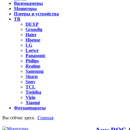
Видеокамеры
Мониторы
Плееры и устройства
ТВ
DEXP
Grundig
Haier
Hisense
LG
Loewe
Panasonic
Philips
Realme
Samsung
Sharp
Sony
TCL
Toshiba
Vizio
Xiaomi
Фотоаппараты
Вы сейчас здесь :
Главная
Asus ROG 