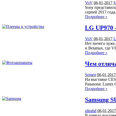
VoV
06.01.2017
S
Sony представил
серией 2017 год
Подробнее »
LG UP970 —
VoV
06.01.2017
L
Нет ничего хуже,
и Betamax, где
Подробнее »
Чем отлич
Semen
06.01.2017
На выставке CES 
Panasonic Lumix
Подробнее »
Samsung SU
ultrahd
06.01.2017
В рамках выставк