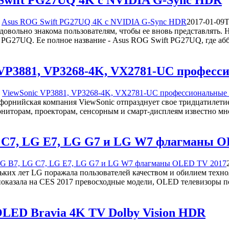
Asus ROG Swift PG27UQ 4K с NVIDIA G-Sync HDR
2017-01-09T
вольно знакома пользователям, чтобы ее вновь представлять. 
 PG27UQ. Ее полное название - Asus ROG Swift PG27UQ, где а
 VP3881, VP3268-4K, VX2781-UC профес
ViewSonic VP3881, VP3268-4K, VX2781-UC профессиональные
форнийская компания ViewSonic отпразднует свое тридцатилети
ниторам, проекторам, сенсорным и смарт-дисплеям известно м
 C7, LG E7, LG G7 и LG W7 флагманы O
G B7, LG C7, LG E7, LG G7 и LG W7 флагманы OLED TV 2017
льких лет LG поражала пользователей качеством и обилием техн
 показала на CES 2017 превосходные модели, OLED телевизоры 
OLED Bravia 4K TV Dolby Vision HDR