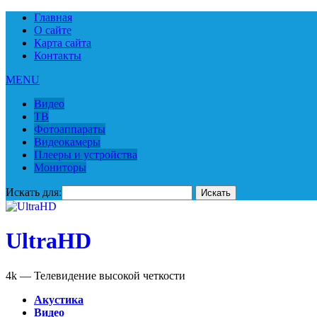
Главная
О сайте
Карта сайта
Контакты
MENU
Видео
ТВ
Фотоаппараты
Видеокамеры
Плееры и устройства
Мониторы
Искать для:
UltraHD
4k — Телевидение высокой четкости
Акустика
Видео