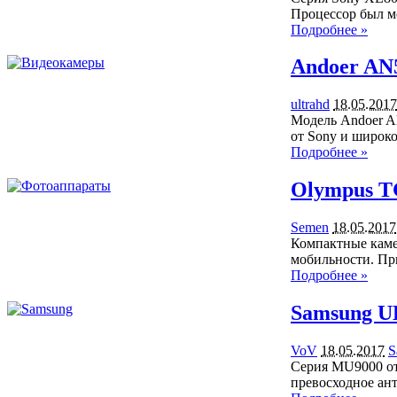
Процессор был м
Подробнее »
Andoer AN
ultrahd
18.05.2017
Модель Andoer A
от Sony и широко
Подробнее »
Olympus T
Semen
18.05.2017
Компактные камер
мобильности. Пр
Подробнее »
Samsung U
VoV
18.05.2017
S
Серия MU9000 от
превосходное ант