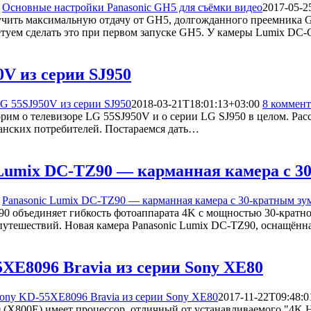
Основные настройки Panasonic GH5 для съёмки видео
2017-05-2
чить максимальную отдачу от GH5, долгожданного преемника G
туем сделать это при первом запуске GH5. У камеры Lumix DC
V из серии SJ950
G 55SJ950V из серии SJ950
2018-03-21T18:01:13+03:00
8 коммен
орим о телевизоре LG 55SJ950V и о серии LG SJ950 в целом. Ра
еанских потребителей. Постараемся дать…
 Lumix DC-TZ90 — карманная камера с 3
Panasonic Lumix DC-TZ90 — карманная камера с 30-кратным зу
0 объединяет гибкость фотоаппарата 4K с мощностью 30-кратног
путешествий. Новая камера Panasonic Lumix DC-TZ90, оснащён
XE8096 Bravia из серии Sony XE80
ony KD-55XE8096 Bravia из серии Sony XE80
2017-11-22T09:48:0
 (X800E) имеет процессор, отличный от устанавливаемого "4K 