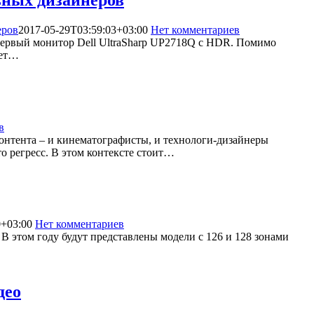
еров
2017-05-29T03:59:03+03:00
Нет комментариев
12824
ой первый монитор Dell UltraSharp UP2718Q с HDR. Помимо
ает…
в
19291
контента – и кинематографисты, и технологи-дизайнеры
то регресс. В этом контексте стоит…
0+03:00
Нет комментариев
5506
 В этом году будут представлены модели с 126 и 128 зонами
део