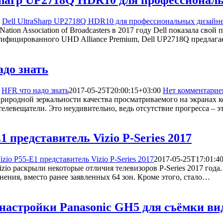
Dell UltraSharp UP2718Q HDR10 для профессиональных дизайн
ation Association of Broadcasters в 2017 году Dell показала св
ифицированного UHD Alliance Premium, Dell UP2718Q предлаг
адо знать
HFR что надо знать
2017-05-25T20:00:15+03:00
Нет комментарие
природной зеркальности качества просматриваемого на экранах 
телевещатели. Это неудивительно, ведь отсутствие прогресса – э
E1 представитель Vizio P-Series 2017
izio P55-E1 представитель Vizio P-Series 2017
2017-05-25T17:01:4
zio раскрыли некоторые отличия телевизоров P-Series 2017 года.
нения, вместо ранее заявленных 64 зон. Кроме этого, стало…
настройки Panasonic GH5 для съёмки ви