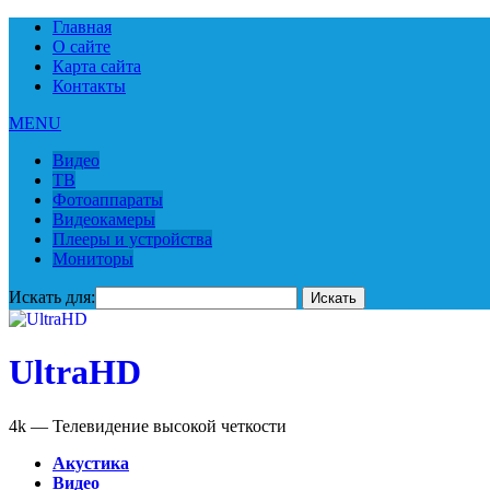
Главная
О сайте
Карта сайта
Контакты
MENU
Видео
ТВ
Фотоаппараты
Видеокамеры
Плееры и устройства
Мониторы
Искать для:
UltraHD
4k — Телевидение высокой четкости
Акустика
Видео