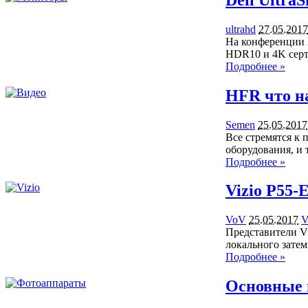
ultrahd
27.05.2017
На конференции N
HDR10 и 4K серт
Подробнее »
HFR что н
Semen
25.05.2017
Все стремятся к 
оборудования, и 
Подробнее »
Vizio P55-
VoV
25.05.2017
V
Представители Vi
локального затем
Подробнее »
Основные 