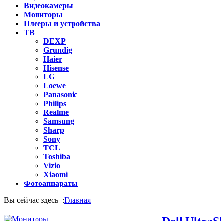
Видеокамеры
Мониторы
Плееры и устройства
ТВ
DEXP
Grundig
Haier
Hisense
LG
Loewe
Panasonic
Philips
Realme
Samsung
Sharp
Sony
TCL
Toshiba
Vizio
Xiaomi
Фотоаппараты
Вы сейчас здесь :
Главная
Dell Ultr