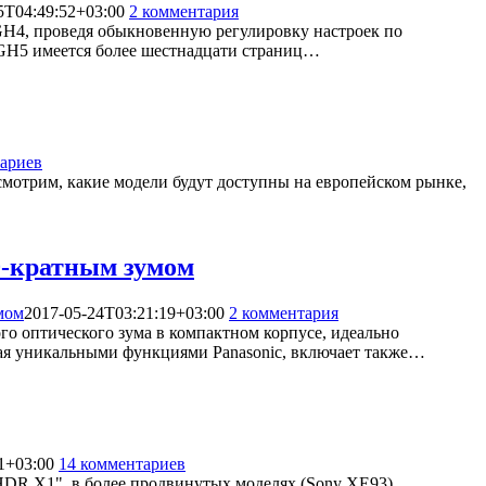
5T04:49:52+03:00
2 комментария
24040
H4, проведя обыкновенную регулировку настроек по
-GH5 имеется более шестнадцати страниц…
тариев
24724
ссмотрим, какие модели будут доступны на европейском рынке,
0-кратным зумом
мом
2017-05-24T03:21:19+03:00
2 комментария
16254
о оптического зума в компактном корпусе, идеально
ная уникальными функциями Panasonic, включает также…
1+03:00
14 комментариев
54418
HDR X1", в более продвинутых моделях (Sony XE93).