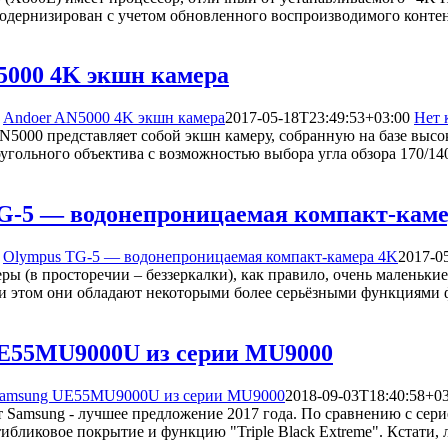
одернизирован с учетом обновленного воспроизводимого контен
5000 4K экшн камера
Andoer AN5000 4K экшн камера
2017-05-18T23:49:53+03:00
Нет 
N5000 представляет собой экшн камеру, собранную на базе вы
угольного объектива с возможностью выбора угла обзора 170/1
G-5 — водонепроницаемая компакт-каме
Olympus TG-5 — водонепроницаемая компакт-камера 4K
2017-0
ы (в просторечии – беззеркалки), как правило, очень маленьки
и этом они обладают некоторыми более серьёзными функциями
E55MU9000U из серии MU9000
amsung UE55MU9000U из серии MU9000
2018-09-03T18:40:58+03
 Samsung - лучшее предложение 2017 года. По сравнению с сер
ибликовое покрытие и функцию "Triple Black Extreme". Кстати