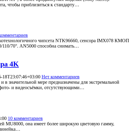
та, чтобы приблизиться к стандарту…
комментариев
3526
сокотехнологичного чипсета NTK96660, сенсора IMX078 КМОП
40/110/70°. AN5000 способна снимать…
ра 4K
5-18T23:07:46+03:00
Нет комментариев
6183
е и в значительной мере предназначены для экстремальной
 фото- и видеосъёмки, отсутствующими…
:00
10 комментариев
32580
ией MU8000, она имеет более широкую цветовую гамму,
, линейка…