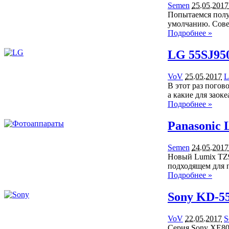
Semen
25.05.2017
Попытаемся полу
умолчанию. Сове
Подробнее »
LG 55SJ950
VoV
25.05.2017
L
В этот раз погов
а какие для заок
Подробнее »
Panasonic
Semen
24.05.2017
Новый Lumix TZ9
подходящем для 
Подробнее »
Sony KD-55
VoV
22.05.2017
S
Серия Sony XE80