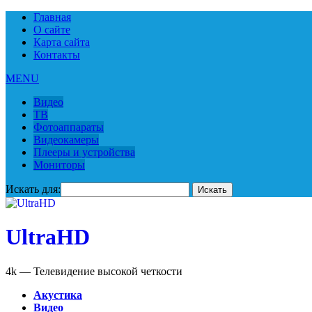
Главная
О сайте
Карта сайта
Контакты
MENU
Видео
ТВ
Фотоаппараты
Видеокамеры
Плееры и устройства
Мониторы
Искать для:
UltraHD
4k — Телевидение высокой четкости
Акустика
Видео