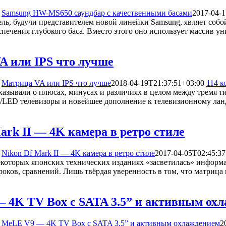
Samsung HW-MS650 саундбар с качественными басами
2017-04-1
ель, будучи представителем новой линейки Samsung, являет соб
еспечения глубокого баса. Вместо этого оно использует массив
A или IPS что лучше
Матрица VA или IPS что лучше
2018-04-19T21:37:51+03:00
114 к
казывали о плюсах, минусах и различиях в целом между тремя
/LED телевизоры и новейшее дополнение к телевизионному ла
ark II — 4K камера в ретро стиле
Nikon Df Mark II — 4K камера в ретро стиле
2017-04-05T02:45:37
некоторых японских технических изданиях «засветилась» информ
роков, сравнений. Лишь твёрдая уверенность в том, что матри
 4K TV Box с SATA 3.5” и активным ох
MeLE V9 — 4K TV Box с SATA 3.5” и активным охлаждением
2