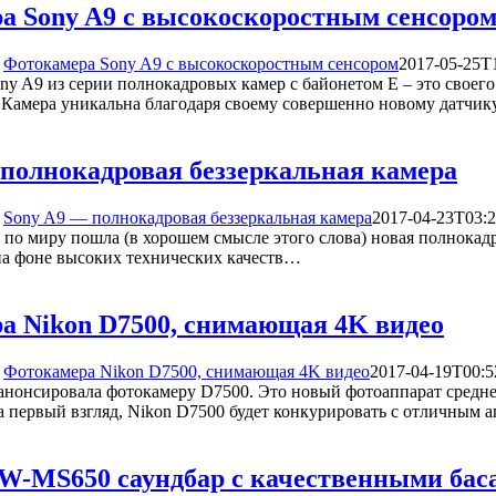
а Sony A9 с высокоскоростным сенсоро
Фотокамера Sony A9 с высокоскоростным сенсором
2017-05-25T
y A9 из серии полнокадровых камер с байонетом E – это своего
 Камера уникальна благодаря своему совершенно новому датч
 полнокадровая беззеркальная камера
Sony A9 — полнокадровая беззеркальная камера
2017-04-23T03:2
 по миру пошла (в хорошем смысле этого слова) новая полнокадр
 на фоне высоких технических качеств…
а Nikon D7500, снимающая 4K видео
Фотокамера Nikon D7500, снимающая 4K видео
2017-04-19T00:5
анонсировала фотокамеру D7500. Это новый фотоаппарат среднег
на первый взгляд, Nikon D7500 будет конкурировать с отличным
W-MS650 саундбар с качественными бас