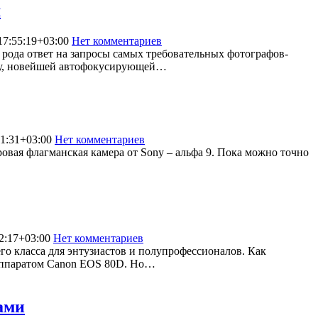
м
17:55:19+03:00
Нет комментариев
15076
 рода ответ на запросы самых требовательных фотографов-
ику, новейшей автофокусирующей…
1:31+03:00
Нет комментариев
3111
овая флагманская камера от Sony – альфа 9. Пока можно точно
2:17+03:00
Нет комментариев
6641
о класса для энтузиастов и полупрофессионалов. Как
 аппаратом Canon EOS 80D. Но…
ами