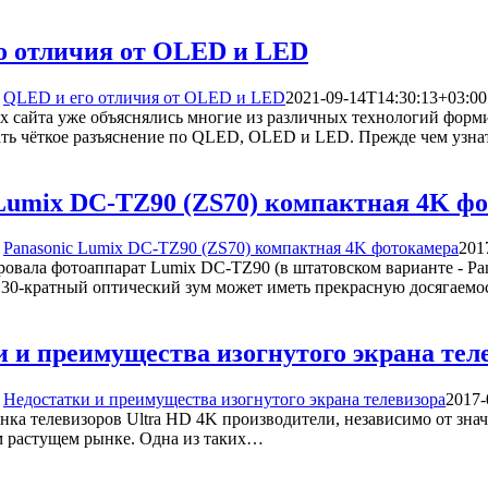
о отличия от OLED и LED
QLED и его отличия от OLED и LED
2021-09-14T14:30:13+03:00
ах сайта уже объяснялись многие из различных технологий форм
ать чёткое разъяснение по QLED, OLED и LED. Прежде чем узн
 Lumix DC-TZ90 (ZS70) компактная 4K ф
Panasonic Lumix DC-TZ90 (ZS70) компактная 4K фотокамера
201
ровала фотоаппарат Lumix DC-TZ90 (в штатовском варианте - P
ё 30-кратный оптический зум может иметь прекрасную досягаемо
 и преимущества изогнутого экрана тел
Недостатки и преимущества изогнутого экрана телевизора
2017-
нка телевизоров Ultra HD 4K производители, независимо от зна
м растущем рынке. Одна из таких…