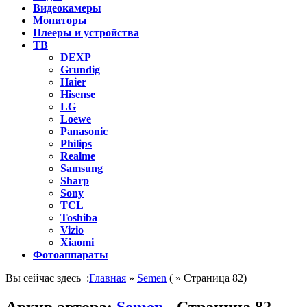
Видеокамеры
Мониторы
Плееры и устройства
ТВ
DEXP
Grundig
Haier
Hisense
LG
Loewe
Panasonic
Philips
Realme
Samsung
Sharp
Sony
TCL
Toshiba
Vizio
Xiaomi
Фотоаппараты
Вы сейчас здесь :
Главная
»
Semen
( » Страница 82)
Архив автора:
Semen
- Страница 82