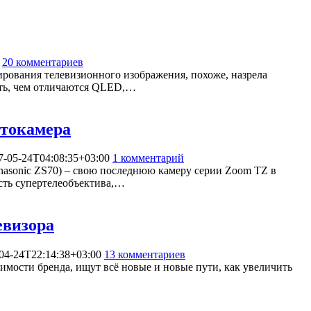
20 комментариев
139579
ирования телевизионного изображения, похоже, назрела
ать, чем отличаются QLED,…
отокамера
7-05-24T04:08:35+03:00
1 комментарий
4762
anasonic ZS70) – свою последнюю камеру серии Zoom TZ в
сть супертелеобъектива,…
евизора
04-24T22:14:38+03:00
13 комментариев
114691
чимости бренда, ищут всё новые и новые пути, как увеличить