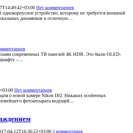
7T14:49:42+03:00
Нет комментариев
23085
ой однокорпусное устройство, которому не требуется внешний
 уникальных динамиков и отличную…
омментариев
747663
 типами современных ТВ панелей 4K HDR. Это были OLED-
ндшафту –…
+03:00
Нет комментариев
11336
ация о новой камере Nikon Df2. Никаких особенных
ца новейшего фотоаппарата ведущей…
лаждением
017-04-12T16:36:22+03:00
2 комментария
6697